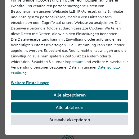
Wir verwenden Cookies und ähnliche Technologien auf unserer
Aqua (Water), Diisopropyl Sebacate, Butyl
Website und verarbeiten personenbezogene Daten von
Methoxydibenzoylmethane, Ethylhexyl Triazone,
Hersteller-Informationen
Besucher:innen unserer Webseite (z.B. IP-Adresse), um z.B. Inhalte
Caprylic/Capric Triglyceride, Coco-Caprylate/Caprate,
und Anzeigen zu personalisieren, Medien von Drittanbietern
Dicaprylyl Carbonate, Glycerin, Bis-Ethylhexyloxyphenol
EU Verantwortlicher
einzubinden oder Zugriffe auf unsere Website zu analysieren. Die
Methoxyphenyl Triazine, Silica, C10-18 Triglycerides,
Datenverarbeitung erfolgt erst durch gesetzte Cookies. Wir teilen
Laboratoires BLC Thalgo Cosmetic S.A.
Diethylamino Hydroxybenzoyl Hexyl Benzoate,
diese Daten mit Dritten, die wir in den Einstellungen benennen.
83520 Roquebrune sur Argens, Frankreich Domaine
Die Datenverarbeitung kann mit Einwilligung oder aufgrund eines
Diethylhexyl Butamido Triazone, Hydrogenated Dimer
des Châtaigniers 00,
berechtigten Interesses erfolgen. Die Zustimmung kann erteilt oder
Dilinoleyl/Dimethylcarbonate Copolymer, Propanediol,
abgelehnt werden. Es besteht das Recht, nicht einzuwilligen und die
info@thalgo.com
Kundenrezensionen
Lauryl Glucoside, Cetearyl Alcohol, Potassium Cetyl
()
Einwilligung zu einem späteren Zeitpunkt zu ändern oder zu
Phosphate, Simmondsia Chinensis (Jojoba) Seed Oil,
+33 (0) 494197373
widerrufen. Beachten Sie unser
Impressum
und weitere Hinweise zur
Benzyl Alcohol, Polyglyceryl-2 Dipolyhydroxystearate,
5
Verwendung personenbezogener Daten in unserer
Daten­schutz­
Parfum (Fragrance), Helianthus Annuus (Sunflower) Seed
Hersteller
erklärung
.
4
Oil, Polyglyceryl-6 Laurate, Acacia Senegal Gum, Xanthan
3
Laboratoires BLC Thalgo Cosmetic S.A.
Weitere Einstellungen
Gum, 1,2-Hexanediol, Caprylyl Glycol, Myristyl Glucoside,
2
Domaine des Châtaigniers 00, 83520 Roquebrune sur
Sodium Hyaluronate, Ethylhexylglycerin, Adenosine, Aloe
1
Alle akzeptieren
Argens, Frankreich
Barbadensis Leaf Juice, Citric Acid, Sodium Hydroxide,
info@thalgo.com
Trisodium Ethylenediamine Disuccinate, Haematococcus
Alle ablehnen
Rezensionen werden geladen...
Pluvialis Extract, Tocopherol, Dunaliella Salina Extract,
Auswahl akzeptieren