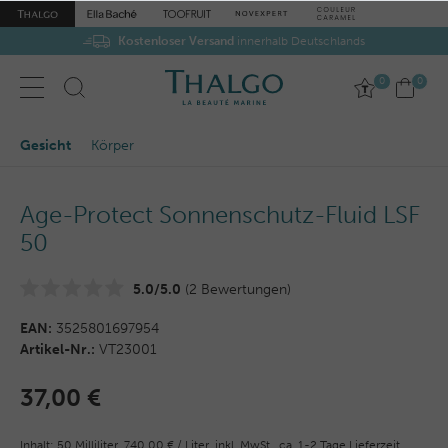
Kostenloser Versand
innerhalb Deutschlands
0
0
Gesicht
Körper
Age-Protect Sonnenschutz-Fluid LSF
50
5.0/5.0
(2 Bewertungen)
EAN:
3525801697954
Artikel-Nr.:
VT23001
37,00 €
Inhalt:
50
Milliliter
,
740,00 € / Liter,
inkl. MwSt.,
ca. 1-2 Tage Lieferzeit