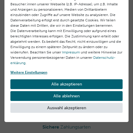
Besucher:innen unserer Webseite (z.B. IP-Adresse), um z.B. Inhalte
Offizieller Herstellershop
und Anzeigen zu personalisieren, Medien von Drittanbietern
direkt & sicher einkaufen
einzubinden oder Zugriffe auf unsere Website zu analysieren. Die
Datenverarbeitung erfolgt erst durch gesetzte Cookies. Wir teilen
diese Daten mit Dritten, die wir in den Einstellungen benennen.
Die Datenverarbeitung kann mit Einwilligung oder aufgrund eines
berechtigten Interesses erfolgen. Die Zustimmung kann erteilt oder
abgelehnt werden. Es besteht das Recht, nicht einzuwilligen und die
Einwilligung zu einem späteren Zeitpunkt zu ändern oder zu
Gratisproben
bei jeder Bestellung
widerrufen. Beachten Sie unser
Impressum
und weitere Hinweise zur
Verwendung personenbezogener Daten in unserer
Daten­schutz­
erklärung
.
Weitere Einstellungen
Kostenloser Versand
Alle akzeptieren
**
innerhalb Deutschlands
Alle ablehnen
Auswahl akzeptieren
Sichere
Zahlungsarten