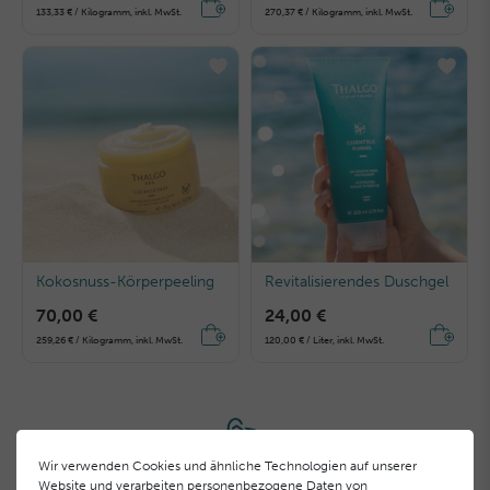
133,33 € / Kilogramm, inkl. MwSt.
270,37 € / Kilogramm, inkl. MwSt.
Kokosnuss-Körperpeeling
Revitalisierendes Duschgel
70,00 €
24,00 €
259,26 € / Kilogramm, inkl. MwSt.
120,00 € / Liter, inkl. MwSt.
Wir verwenden Cookies und ähnliche Technologien auf unserer
Website und verarbeiten personenbezogene Daten von