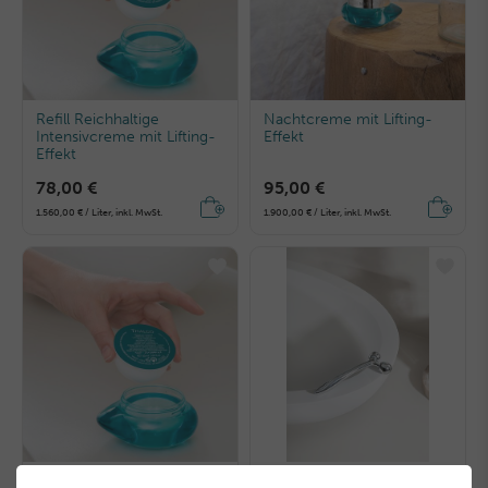
Refill Reichhaltige
Nachtcreme mit Lifting-
Intensivcreme mit Lifting-
Effekt
Effekt
78,00 €
95,00 €
1.560,00 € / Liter, inkl. MwSt.
1.900,00 € / Liter, inkl. MwSt.
Refill Nachtcreme mit
Lifting-Gesichtsroller