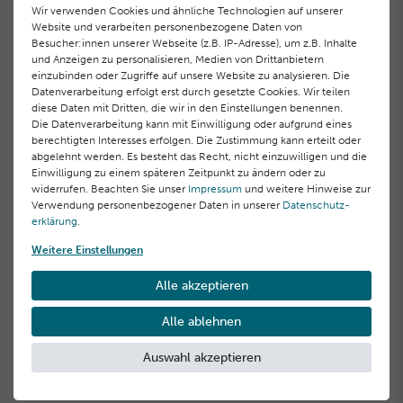
Lifting-Effekt
Wir verwenden Cookies und ähnliche Technologien auf unserer
Website und verarbeiten personenbezogene Daten von
86,00 €
44,00 €
Besucher:innen unserer Webseite (z.B. IP-Adresse), um z.B. Inhalte
1.720,00 € / Liter, inkl. MwSt.
44,00 € / Stück, inkl. MwSt.
und Anzeigen zu personalisieren, Medien von Drittanbietern
einzubinden oder Zugriffe auf unsere Website zu analysieren. Die
Datenverarbeitung erfolgt erst durch gesetzte Cookies. Wir teilen
diese Daten mit Dritten, die wir in den Einstellungen benennen.
Die Datenverarbeitung kann mit Einwilligung oder aufgrund eines
berechtigten Interesses erfolgen. Die Zustimmung kann erteilt oder
abgelehnt werden. Es besteht das Recht, nicht einzuwilligen und die
Einwilligung zu einem späteren Zeitpunkt zu ändern oder zu
widerrufen. Beachten Sie unser
Impressum
und weitere Hinweise zur
Verwendung personenbezogener Daten in unserer
Daten­schutz­
erklärung
.
Weitere Einstellungen
Lifting-Maske mit Sofort-
Alle akzeptieren
Effekt 3er Pack
34,80 €
Alle ablehnen
11,60 € / Stück, inkl. MwSt.
Auswahl akzeptieren