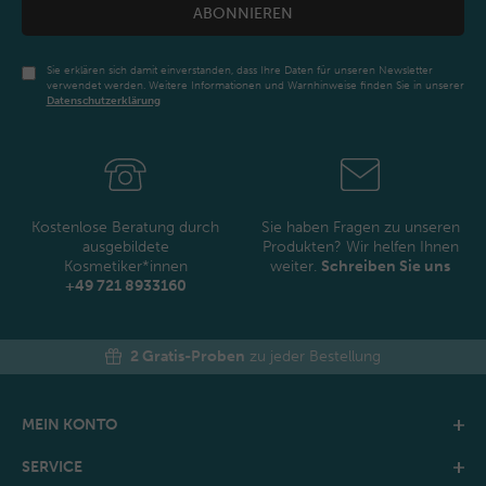
ABONNIEREN
Sie erklären sich damit einverstanden, dass Ihre Daten für unseren Newsletter
verwendet werden. Weitere Informationen und Warnhinweise finden Sie in unserer
Daten­schutz­erklärung
Newsletter
Honig
Kostenlose Beratung durch
Sie haben Fragen zu unseren
ausgebildete
Produkten? Wir helfen Ihnen
Kosmetiker*innen
weiter.
Schreiben Sie uns
+49 721 8933160
2 Gratis-Proben
zu jeder Bestellung
MEIN KONTO
SERVICE