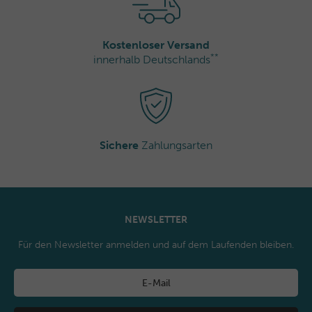
Potassium Sorbate, Alpha-Isomethyl Ionone, Coumarin,
Geraniol Citronellol
Kostenloser Versand
**
innerhalb Deutschlands
Sichere
Zahlungsarten
NEWSLETTER
Für den Newsletter anmelden und auf dem Laufenden bleiben.