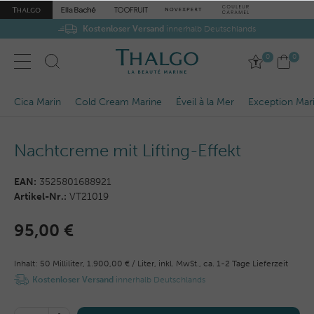
Kostenloser Versand
innerhalb Deutschlands
0
0
Cica Marin
Cold Cream Marine
Éveil à la Mer
Exception Mar
Nachtcreme mit Lifting-Effekt
EAN:
3525801688921
Artikel-Nr.:
VT21019
95,00 €
Inhalt:
50
Milliliter
,
1.900,00 € / Liter,
inkl. MwSt.,
ca. 1-2 Tage Lieferzeit
Kostenloser Versand
innerhalb Deutschlands