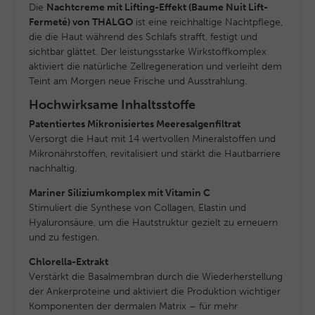
Die
Nachtcreme mit Lifting-Effekt (Baume Nuit Lift-
Fermeté) von THALGO
ist eine reichhaltige Nachtpflege,
die die Haut während des Schlafs strafft, festigt und
sichtbar glättet. Der leistungsstarke Wirkstoffkomplex
aktiviert die natürliche Zellregeneration und verleiht dem
Teint am Morgen neue Frische und Ausstrahlung.
Hochwirksame Inhaltsstoffe
Patentiertes Mikronisiertes Meeresalgenfiltrat
Versorgt die Haut mit 14 wertvollen Mineralstoffen und
Mikronährstoffen, revitalisiert und stärkt die Hautbarriere
nachhaltig.
Mariner Siliziumkomplex mit Vitamin C
Stimuliert die Synthese von Collagen, Elastin und
Hyaluronsäure, um die Hautstruktur gezielt zu erneuern
und zu festigen.
Chlorella-Extrakt
Verstärkt die Basalmembran durch die Wiederherstellung
der Ankerproteine und aktiviert die Produktion wichtiger
Komponenten der dermalen Matrix – für mehr