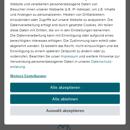
42,00 €
43,00 €
Website und verarbeiten personenbezogene Daten von
Besucher:innen unserer Webseite (z.B. IP-Adresse), um z.B. Inhalte
6,00 € / Stück, inkl. MwSt.
6,14 € / Stück, inkl. MwSt.
und Anzeigen zu personalisieren, Medien von Drittanbietern
einzubinden oder Zugriffe auf unsere Website zu analysieren. Die
Datenverarbeitung erfolgt erst durch gesetzte Cookies. Wir teilen
diese Daten mit Dritten, die wir in den Einstellungen benennen.
Die Datenverarbeitung kann mit Einwilligung oder aufgrund eines
berechtigten Interesses erfolgen. Die Zustimmung kann erteilt oder
abgelehnt werden. Es besteht das Recht, nicht einzuwilligen und die
Einwilligung zu einem späteren Zeitpunkt zu ändern oder zu
widerrufen. Beachten Sie unser
Impressum
und weitere Hinweise zur
Verwendung personenbezogener Daten in unserer
Daten­schutz­
erklärung
.
Weitere Einstellungen
Energiespendende Effekt-
Maske 3er Pack
Alle akzeptieren
34,80 €
Alle ablehnen
11,60 € / Stück, inkl. MwSt.
Auswahl akzeptieren