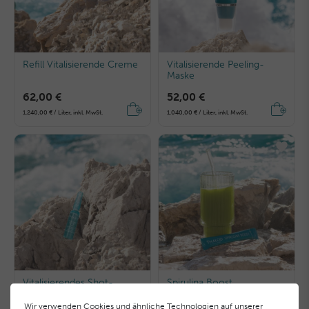
Refill Vitalisierende Creme
Vitalisierende Peeling-
Maske
62,00 €
52,00 €
1.240,00 € / Liter, inkl. MwSt.
1.040,00 € / Liter, inkl. MwSt.
Vitalisierendes Shot-
Spirulina Boost
Konzentrat
Wir verwenden Cookies und ähnliche Technologien auf unserer