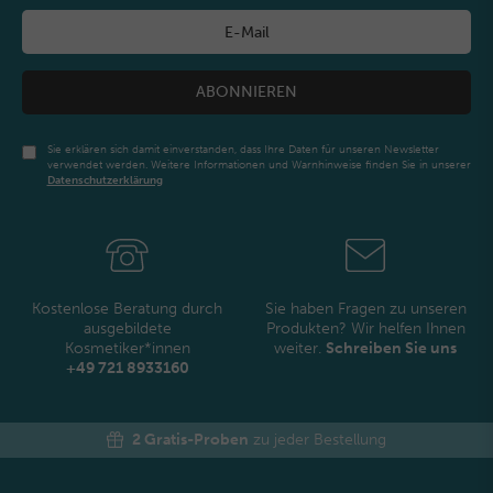
ABONNIEREN
Sie erklären sich damit einverstanden, dass Ihre Daten für unseren Newsletter
verwendet werden. Weitere Informationen und Warnhinweise finden Sie in unserer
Daten­schutz­erklärung
Newsletter
Honig
Kostenlose Beratung durch
Sie haben Fragen zu unseren
ausgebildete
Produkten? Wir helfen Ihnen
Kosmetiker*innen
weiter.
Schreiben Sie uns
+49 721 8933160
2 Gratis-Proben
zu jeder Bestellung