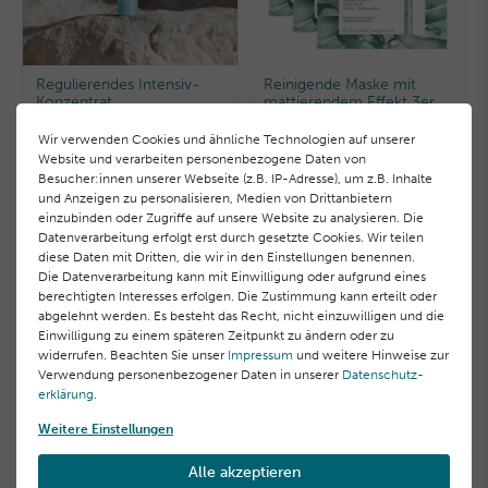
Regulierendes Intensiv-
Reinigende Maske mit
Konzentrat
mattierendem Effekt 3er
Pack
Wir verwenden Cookies und ähnliche Technologien auf unserer
43,00 €
34,80 €
Website und verarbeiten personenbezogene Daten von
Besucher:innen unserer Webseite (z.B. IP-Adresse), um z.B. Inhalte
6,14 € / Stück, inkl. MwSt.
11,60 € / Stück, inkl. MwSt.
und Anzeigen zu personalisieren, Medien von Drittanbietern
einzubinden oder Zugriffe auf unsere Website zu analysieren. Die
Datenverarbeitung erfolgt erst durch gesetzte Cookies. Wir teilen
diese Daten mit Dritten, die wir in den Einstellungen benennen.
Die Datenverarbeitung kann mit Einwilligung oder aufgrund eines
berechtigten Interesses erfolgen. Die Zustimmung kann erteilt oder
abgelehnt werden. Es besteht das Recht, nicht einzuwilligen und die
Einwilligung zu einem späteren Zeitpunkt zu ändern oder zu
Offizieller Herstellershop
widerrufen. Beachten Sie unser
Impressum
und weitere Hinweise zur
direkt & sicher einkaufen
Verwendung personenbezogener Daten in unserer
Daten­schutz­
erklärung
.
Weitere Einstellungen
Alle akzeptieren