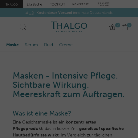
Kostenloser Versand
Gratis-Proben
zu jeder Bestellung
innerhalb Deutschlands
0
0
Maske
Serum
Fluid
Creme
Masken
-
Intensive Pflege.
Sichtbare Wirkung.
Meereskraft zum Auftragen.
Was ist eine Maske?
Eine Gesichtsmaske ist ein
konzentriertes
Pflegeprodukt
, das in kurzer Zeit
gezielt auf spezifische
Hautbedürfnisse wirkt
. Im Vergleich zur täglichen