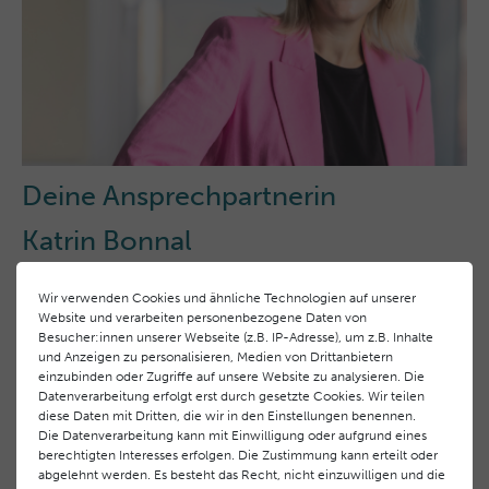
Deine Ansprechpartnerin
Katrin Bonnal
Assistentin der Geschäftsführung
Wir verwenden Cookies und ähnliche Technologien auf unserer
Website und verarbeiten personenbezogene Daten von
Kontakt
Besucher:innen unserer Webseite (z.B. IP-Adresse), um z.B. Inhalte
und Anzeigen zu personalisieren, Medien von Drittanbietern
einzubinden oder Zugriffe auf unsere Website zu analysieren. Die
Datenverarbeitung erfolgt erst durch gesetzte Cookies. Wir teilen
diese Daten mit Dritten, die wir in den Einstellungen benennen.
Die Datenverarbeitung kann mit Einwilligung oder aufgrund eines
berechtigten Interesses erfolgen. Die Zustimmung kann erteilt oder
Das Bewerbungsformular ist bitte möglichst
vollständig
abgelehnt werden. Es besteht das Recht, nicht einzuwilligen und die