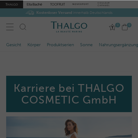
Kostenloser Versand
innerhalb Deutschlands
0
0
Gesicht
Körper
Produktserien
Sonne
Nahrungsergänzun
Karriere bei THALGO
COSMETIC GmbH