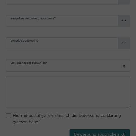
*
Zeugnisse, Urkunden, Nachweise
Sonstige Dokumente
Stellenangebot auswählen*
Hiermit bestätige ich, dass ich die
Daten­schutz­erklärung
*
gelesen habe.
Bewerbung abschicken