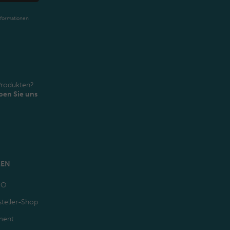
nformationen
Produkten?
ben Sie uns
MEN
GO
teller-Shop
ment