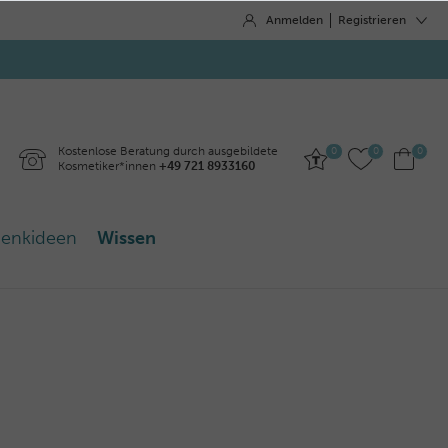
Anmelden
Registrieren
Kostenlose Beratung durch ausgebildete
0
0
0
Kosmetiker*innen
+49 721 8933160
enkideen
Wissen