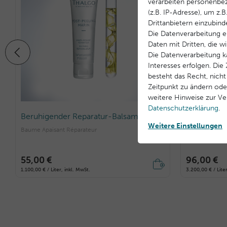
verarbeiten personenbe
(z.B. IP-Adresse), um z.
Drittanbietern einzubind
Die Datenverarbeitung er
Daten mit Dritten, die w
Die Datenverarbeitung k
Interesses erfolgen. Di
besteht das Recht, nicht
Zeitpunkt zu ändern ode
weitere Hinweise zur V
Daten­schutz­erklärung
.
Beruhigender Reparatur-Balsam
Erneuernde
Nacht
Weitere Einstellungen
Baume Apaisant Réparateur
Sérum Resurfaç
55,00 €
96,00 €
1.100,00 € / Liter, inkl. MwSt.
3.200,00 € / Liter