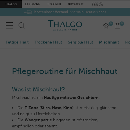
Kostenloser Versand
Gratis-Proben
zu jeder Bestellung
innerhalb Deutschlands
0
0
Fettige Haut
Trockene Haut
Sensible Haut
Mischhaut
No
Pflegeroutine für Mischhaut
Was ist Mischhaut?
Mischhaut ist ein
Hauttyp mit zwei Gesichtern
:
Die
T-Zone (Stirn, Nase, Kinn)
ist meist ölig, glänzend
und neigt zu Unreinheiten.
Die
Wangenpartie
hingegen ist oft trocken,
empfindlich oder spannt.