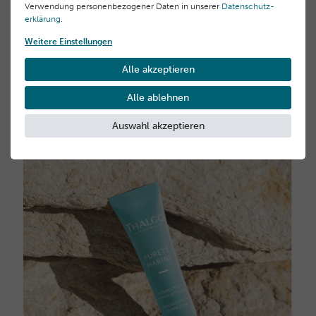
Problemstellen
Verwendung personenbezogener Daten in unserer
Daten­schutz­
erklärung
.
Zielgenaue Pflege mit SOS-Wirkung – antibakteriell &
Weitere Einstellungen
hautberuhigend.
Empfehlung:
Alle akzeptieren
- Korrekturgel
Alle ablehnen
Auswahl akzeptieren