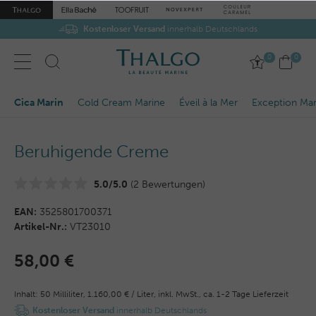
Kostenloser Versand
innerhalb Deutschlands
0
0
Cica Marin
Cold Cream Marine
Éveil à la Mer
Exception Mar
Beruhigende Creme
5.0/5.0
(2 Bewertungen)
EAN:
3525801700371
Artikel-Nr.:
VT23010
58,00 €
Inhalt:
50
Milliliter
,
1.160,00 € / Liter,
inkl. MwSt.,
ca. 1-2 Tage Lieferzeit
Kostenloser Versand
innerhalb Deutschlands