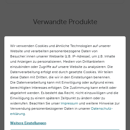
Copolymer, Camelina Sativa Seed Oil, Glycol Palmitate,
weiteren Produkten der CICA MARIN Serie
Butyrospermum Parkil (Shea) Butter, Glycery Stearate,
EU Verantwortlicher
verwenden, um empfindliche Haut langfristig zu
PEG-100 Stearate, Parfum (Fragrance), C14-22 Alcohols,
Laboratoires BLC Thalgo Cosmetic S.A.
stärken und zu beruhigen.
Pentylene Glycol, Hydrolyzed Rhodophyceae Extract,
Verwandte Produkte
83520 Roquebrune sur Argens, Frankreich Domaine
Maltodextrin, Caprylvi Glycol, C12-20 Alkyl Glucoside:
des Châtaigniers 00,
1,2-Hexanediol, Allantoin, SodiumCluconate, Polysorbate
info@thalgo.com
60, Sorbitan Isostearate, Glycine Soja (Soybean) Oil,
Tocopherol, Acacia Senegal Gum, Aloe Barbadensis Leaf
+33 (0) 494197373
Wir verwenden Cookies und ähnliche Technologien auf unserer
Juice, Biosaccharide Gum-2, Xanthan Gum, Fucus
Website und verarbeiten personenbezogene Daten von
Kundenrezensionen
()
Vesiculosus Extract, Laminaria Digitata Extract Sodium
Hersteller
Besucher:innen unserer Webseite (z.B. IP-Adresse), um z.B. Inhalte
Hydroxide, Algin, Aphanothece Sacrum Polysaccharides,
und Anzeigen zu personalisieren, Medien von Drittanbietern
Laboratoires BLC Thalgo Cosmetic S.A.
5
einzubinden oder Zugriffe auf unsere Website zu analysieren. Die
Pullulan, Sodium Hyaluronate, Lithothamnion Calcareum
Domaine des Châtaigniers 00, 83520 Roquebrune sur
4
Datenverarbeitung erfolgt erst durch gesetzte Cookies. Wir teilen
Extract,
Argens, Frankreich
diese Daten mit Dritten, die wir in den Einstellungen benennen.
3
Die Datenverarbeitung kann mit Einwilligung oder aufgrund eines
info@thalgo.com
2
berechtigten Interesses erfolgen. Die Zustimmung kann erteilt oder
1
abgelehnt werden. Es besteht das Recht, nicht einzuwilligen und die
Einwilligung zu einem späteren Zeitpunkt zu ändern oder zu
widerrufen. Beachten Sie unser
Impressum
und weitere Hinweise zur
Rezensionen werden geladen...
Verwendung personenbezogener Daten in unserer
Daten­schutz­
erklärung
.
Weitere Einstellungen