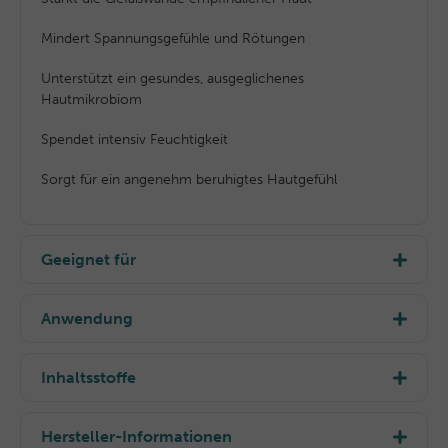
Mindert Spannungsgefühle und Rötungen
Unterstützt ein gesundes, ausgeglichenes
Hautmikrobiom
Spendet intensiv Feuchtigkeit
Sorgt für ein angenehm beruhigtes Hautgefühl
Geeignet für
Ideal für Haut, die leicht aus dem Gleichgewicht
gerät, schnell auf äußere Einflüsse reagiert oder zu
Anwendung
Spannungsgefühlen neigt.
Morgens und abends auf die gereinigte Haut von
Gesicht und Hals auftragen – direkt oder nach
Inhaltsstoffe
dem
Beruhigenden Serum gegen Rötungen
.
Aqua (Water), Octyldodecanol, Glycerin, Propanediol,
HydroxyethylAcrylate/Sodium Acryloyldimethyl Taurate
Hersteller-Informationen
Tipp:
Für optimale Ergebnisse in Kombination mit