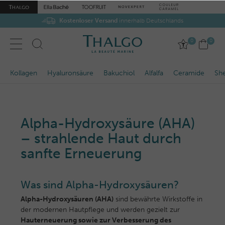
Kostenloser Versand
Gratis-Proben
zu jeder Bestellung
innerhalb Deutschlands
0
0
Kollagen
Hyaluronsäure
Bakuchiol
Alfalfa
Ceramide
She
Alpha-Hydroxysäure (AHA)
– strahlende Haut durch
sanfte Erneuerung
Was sind Alpha-Hydroxysäuren?
Alpha-Hydroxysäuren (AHA)
sind bewährte Wirkstoffe in
der modernen Hautpflege und werden gezielt zur
Hauterneuerung sowie zur Verbesserung des