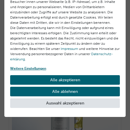
Besucher:innen unserer Webseite (z.B. IP-Adresse), um z.B. Inhalte
und Anzeigen zu personalisieren, Medien von Drittanbietern
Erneuerndes Intensiv-Serum für die Nacht
einzubinden oder Zugriffe auf unsere Website zu analysieren. Die
Datenverarbeitung erfolgt erst durch gesetzte Cookies. Wir teilen
96,00 €
diese Daten mit Dritten, die wir in den Einstellungen benennen.
3.200,00 € / Liter, inkl. MwSt.
Die Datenverarbeitung kann mit Einwilligung oder aufgrund eines
berechtigten Interesses erfolgen. Die Zustimmung kann erteilt oder
abgelehnt werden. Es besteht das Recht, nicht einzuwilligen und die
Einwilligung zu einem späteren Zeitpunkt zu ändern oder zu
widerrufen. Beachten Sie unser
Impressum
und weitere Hinweise zur
Verwendung personenbezogener Daten in unserer
Daten­schutz­
erklärung
.
Weitere Einstellungen
Alle akzeptieren
Alle ablehnen
Auswahl akzeptieren