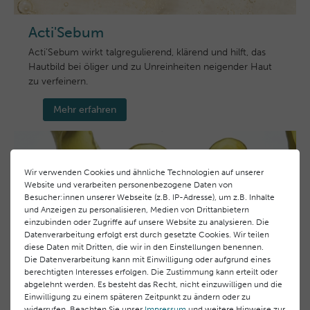
Acti'Sebum
Acti'Sebum wirkt talgregulierend, klärend und hilft, das
Hautbild bei öliger und zu Unreinheiten neigender Haut
zu verfeinern.
Mehr erfahren
Wir verwenden Cookies und ähnliche Technologien auf unserer
Website und verarbeiten personenbezogene Daten von
Besucher:innen unserer Webseite (z.B. IP-Adresse), um z.B. Inhalte
und Anzeigen zu personalisieren, Medien von Drittanbietern
einzubinden oder Zugriffe auf unsere Website zu analysieren. Die
Datenverarbeitung erfolgt erst durch gesetzte Cookies. Wir teilen
diese Daten mit Dritten, die wir in den Einstellungen benennen.
Die Datenverarbeitung kann mit Einwilligung oder aufgrund eines
berechtigten Interesses erfolgen. Die Zustimmung kann erteilt oder
abgelehnt werden. Es besteht das Recht, nicht einzuwilligen und die
Einwilligung zu einem späteren Zeitpunkt zu ändern oder zu
widerrufen. Beachten Sie unser
Impressum
und weitere Hinweise zur