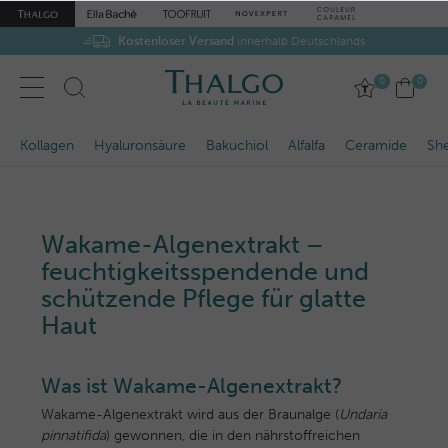
Kostenloser Versand
innerhalb Deutschlands
0
0
Kollagen
Hyaluronsäure
Bakuchiol
Alfalfa
Ceramide
She
Wakame-Algenextrakt –
feuchtigkeitsspendende und
schützende Pflege für glatte
Haut
Was ist Wakame-Algenextrakt?
Wakame-Algenextrakt wird aus der Braunalge (
Undaria
pinnatifida
) gewonnen, die in den nährstoffreichen