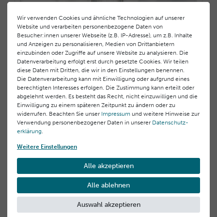
Wir verwenden Cookies und ähnliche Technologien auf unserer
Website und verarbeiten personenbezogene Daten von
Besucher:innen unserer Webseite (z.B. IP-Adresse), um z.B. Inhalte
und Anzeigen zu personalisieren, Medien von Drittanbietern
einzubinden oder Zugriffe auf unsere Website zu analysieren. Die
Datenverarbeitung erfolgt erst durch gesetzte Cookies. Wir teilen
diese Daten mit Dritten, die wir in den Einstellungen benennen.
Die Datenverarbeitung kann mit Einwilligung oder aufgrund eines
berechtigten Interesses erfolgen. Die Zustimmung kann erteilt oder
abgelehnt werden. Es besteht das Recht, nicht einzuwilligen und die
Einwilligung zu einem späteren Zeitpunkt zu ändern oder zu
widerrufen. Beachten Sie unser
Impressum
und weitere Hinweise zur
Der Raumduft
Verwendung personenbezogener Daten in unserer
Daten­schutz­
erklärung
.
40,00 €
400,00 € / Liter, inkl. MwSt.
Weitere Einstellungen
Alle akzeptieren
Alle ablehnen
Auswahl akzeptieren