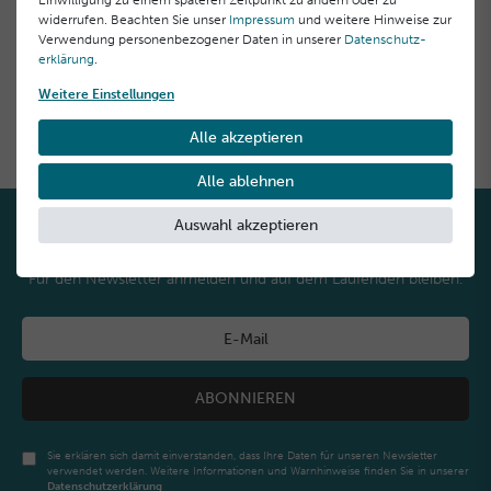
Einwilligung zu einem späteren Zeitpunkt zu ändern oder zu
widerrufen. Beachten Sie unser
Impressum
und weitere Hinweise zur
Verwendung personenbezogener Daten in unserer
Daten­schutz­
erklärung
.
Weitere Einstellungen
Sichere
Zahlungsarten
Alle akzeptieren
Alle ablehnen
Auswahl akzeptieren
NEWSLETTER
Für den Newsletter anmelden und auf dem Laufenden bleiben.
ABONNIEREN
Sie erklären sich damit einverstanden, dass Ihre Daten für unseren Newsletter
verwendet werden. Weitere Informationen und Warnhinweise finden Sie in unserer
Daten­schutz­erklärung