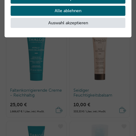
30,00 €
4,00 €
Alle ablehnen
3.000,00 € / Liter, inkl. MwSt.
133,33 € / Liter, inkl. MwSt.
Auswahl akzeptieren
Faltenkorrigierende Creme
Seidiger
- Reichhaltig
Feuchtigkeitsbalsam
25,00 €
10,00 €
1.666,67 € / Liter, inkl. MwSt.
333,33 € / Liter, inkl. MwSt.