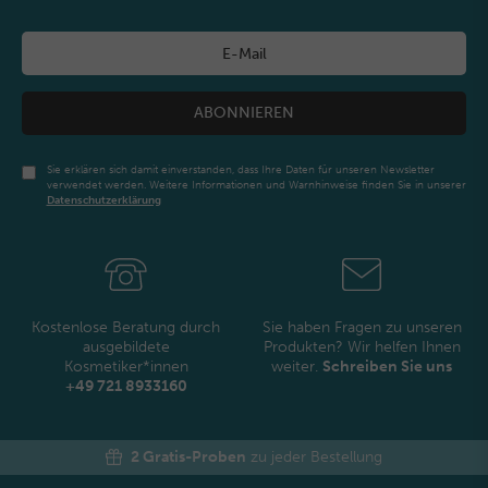
ABONNIEREN
Sie erklären sich damit einverstanden, dass Ihre Daten für unseren Newsletter
verwendet werden. Weitere Informationen und Warnhinweise finden Sie in unserer
Daten­schutz­erklärung
Newsletter
Honig
Kostenlose Beratung durch
Sie haben Fragen zu unseren
ausgebildete
Produkten? Wir helfen Ihnen
Kosmetiker*innen
weiter.
Schreiben Sie uns
+49 721 8933160
2 Gratis-Proben
zu jeder Bestellung