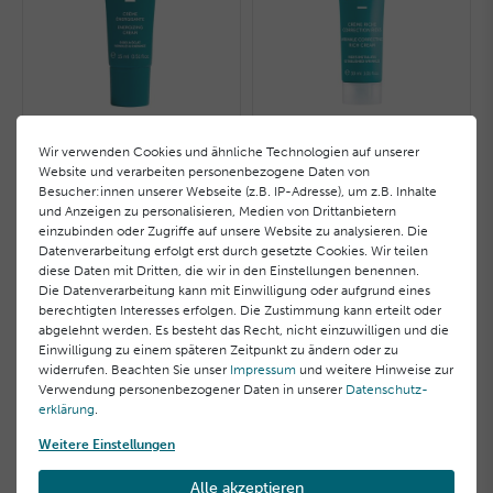
Vitalisierende Creme
Reichhaltige
Wir verwenden Cookies und ähnliche Technologien auf unserer
Faltenkorrigierende Creme
Website und verarbeiten personenbezogene Daten von
20,00 €
Besucher:innen unserer Webseite (z.B. IP-Adresse), um z.B. Inhalte
50,00 €
und Anzeigen zu personalisieren, Medien von Drittanbietern
1.333,33 € / Liter, inkl. MwSt.
1.666,67 € / Liter, inkl. MwSt.
einzubinden oder Zugriffe auf unsere Website zu analysieren. Die
Datenverarbeitung erfolgt erst durch gesetzte Cookies. Wir teilen
diese Daten mit Dritten, die wir in den Einstellungen benennen.
Die Datenverarbeitung kann mit Einwilligung oder aufgrund eines
berechtigten Interesses erfolgen. Die Zustimmung kann erteilt oder
abgelehnt werden. Es besteht das Recht, nicht einzuwilligen und die
Einwilligung zu einem späteren Zeitpunkt zu ändern oder zu
widerrufen. Beachten Sie unser
Impressum
und weitere Hinweise zur
Verwendung personenbezogener Daten in unserer
Daten­schutz­
erklärung
.
Weitere Einstellungen
Alle akzeptieren
Vitalisierende Augenpflege
Revitalisierendes Duschgel