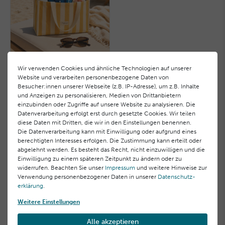
Summer Mystery Bag
Wir verwenden Cookies und ähnliche Technologien auf unserer
40,00 €
Website und verarbeiten personenbezogene Daten von
Besucher:innen unserer Webseite (z.B. IP-Adresse), um z.B. Inhalte
40,00 € / Stück, inkl. MwSt.
und Anzeigen zu personalisieren, Medien von Drittanbietern
einzubinden oder Zugriffe auf unsere Website zu analysieren. Die
Datenverarbeitung erfolgt erst durch gesetzte Cookies. Wir teilen
diese Daten mit Dritten, die wir in den Einstellungen benennen.
Die Datenverarbeitung kann mit Einwilligung oder aufgrund eines
berechtigten Interesses erfolgen. Die Zustimmung kann erteilt oder
abgelehnt werden. Es besteht das Recht, nicht einzuwilligen und die
Einwilligung zu einem späteren Zeitpunkt zu ändern oder zu
Offizieller Herstellershop
widerrufen. Beachten Sie unser
Impressum
und weitere Hinweise zur
direkt & sicher einkaufen
Verwendung personenbezogener Daten in unserer
Daten­schutz­
erklärung
.
Weitere Einstellungen
Alle akzeptieren