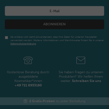
ABONNIEREN
Sie erklären sich damit einverstanden, dass Ihre Daten für unseren Newsletter
verwendet werden. Weitere Informationen und Warnhinweise finden Sie in unserer
Daten­schutz­erklärung
Newsletter
Honig
Kostenlose Beratung durch
Sie haben Fragen zu unseren
ausgebildete
Produkten? Wir helfen Ihnen
Kosmetiker*innen
weiter.
Schreiben Sie uns
+49 721 8933160
2 Gratis-Proben
zu jeder Bestellung