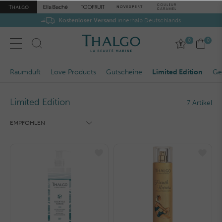
Kostenloser Versand
innerhalb Deutschlands
0
0
Raumduft
Love Products
Gutscheine
Limited Edition
Ge
Limited Edition
7 Artikel