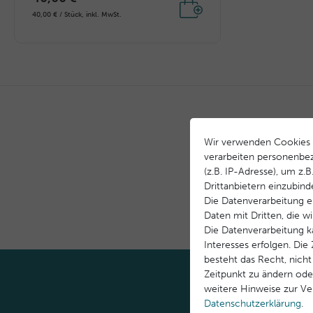
40,00 € / Stück, inkl. MwSt.
Wir verwenden Cookies 
verarbeiten personenbe
(z.B. IP-Adresse), um z.
Offizieller Herstelle
Drittanbietern einzubind
direkt & sicher einka
Die Datenverarbeitung er
Daten mit Dritten, die w
Die Datenverarbeitung k
Interesses erfolgen. Di
besteht das Recht, nicht
Zeitpunkt zu ändern ode
weitere Hinweise zur V
Daten­schutz­erklärung
.