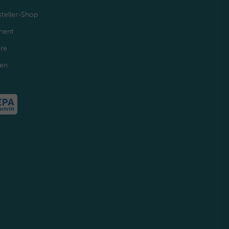
teller-Shop
ment
ere
den