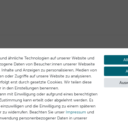
und ähnliche Technologien auf unserer Website und
Al
zogene Daten von Besucher:innen unserer Webseite
B. Inhalte und Anzeigen zu personalisieren, Medien von
A
rshop
Gratisproben
Kostenloser Versand
en oder Zugriffe auf unsere Website zu analysieren.
*
ufen
bei jeder Bestellung
innerhalb Deutschlands
folgt erst durch gesetzte Cookies. Wir teilen diese
Ausw
ir in den Einstellungen benennen.
ann mit Einwilligung oder aufgrund eines berechtigten
e Zustimmung kann erteilt oder abgelehnt werden. Es
 einzuwilligen und die Einwilligung zu einem späteren
r zu widerrufen. Beachten Sie unser
Impressum
und
erwendung personenbezogener Daten in unserer
NEWSLETTER