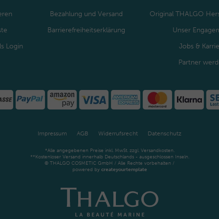
eren
Bezahlung und Versand
Original THALGO Hers
ste
Barrierefreiheitserklärung
Unser Engage
ls Login
Jobs & Karri
Partner wer
Impressum
AGB
Widerrufsrecht
Datenschutz
*Alle angegebenen Preise inkl. MwSt. zzgl. Versandkosten.
**Kostenloser Versand innerhalb Deutschlands - ausgeschlossen Inseln.
© THALGO COSMETIC GmbH / Alle Rechte vorbehalten /
powered by
createyourtemplate