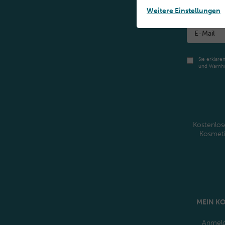
Weitere Einstellungen
Sie erkläre
und Warnhi
Kostenlos
Kosmet
MEIN K
Anmel