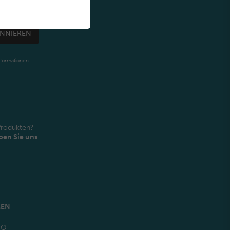
NNIEREN
nformationen
Produkten?
ben Sie uns
MEN
GO