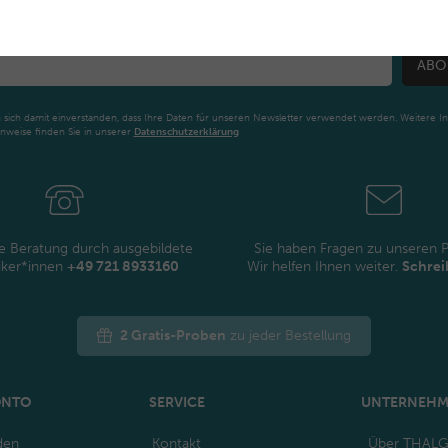
Für den Newsletter anmelden und auf dem Laufenden bleiben.
ABO
n sich damit einverstanden, dass Ihre Daten für unseren Newsletter verwendet werden. Weitere I
nweise finden Sie in unserer
Daten­schutz­erklärung
Newsletter
Honig
e Beratung durch ausgebildete
Sie haben Fragen zu unseren 
iker*innen
+49 721 8933160
Wir helfen Ihnen weiter.
Schrei
2 Gratis-Proben
zu jeder Bestellung
ONTO
SERVICE
UNTERNEH
den
Kontakt
Über THAL