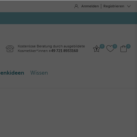
Anmelden
Registrieren
Kostenlose Beratung durch ausgebildete
0
0
0
Kosmetiker*innen
+49 721 8933160
enkideen
Wissen