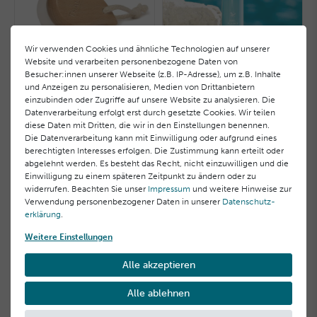
Wir verwenden Cookies und ähnliche Technologien auf unserer
Website und verarbeiten personenbezogene Daten von
Besucher:innen unserer Webseite (z.B. IP-Adresse), um z.B. Inhalte
Sanfte Reinigungsbürste
Zarte Reinigungsmilch
und Anzeigen zu personalisieren, Medien von Drittanbietern
einzubinden oder Zugriffe auf unsere Website zu analysieren. Die
17,00 €
35,00 €
Datenverarbeitung erfolgt erst durch gesetzte Cookies. Wir teilen
17,00 € / Stück, inkl. MwSt.
175,00 € / Liter, inkl. MwSt.
diese Daten mit Dritten, die wir in den Einstellungen benennen.
Die Datenverarbeitung kann mit Einwilligung oder aufgrund eines
berechtigten Interesses erfolgen. Die Zustimmung kann erteilt oder
abgelehnt werden. Es besteht das Recht, nicht einzuwilligen und die
Einwilligung zu einem späteren Zeitpunkt zu ändern oder zu
widerrufen. Beachten Sie unser
Impressum
und weitere Hinweise zur
Verwendung personenbezogener Daten in unserer
Daten­schutz­
erklärung
.
Weitere Einstellungen
Alle akzeptieren
Meerwasser Tonic
Alle ablehnen
36,00 €