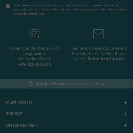
Sie erklären sich damit einverstanden, dass Ihre Daten für unseren Newsletter
verwendet werden. Weitere Informationen und Warnhinweise finden Sie in unserer
Daten­schutz­erklärung
Newsletter
Honig
Kostenlose Beratung durch
Sie haben Fragen zu unseren
ausgebildete
Produkten? Wir helfen Ihnen
Kosmetiker*innen
weiter.
Schreiben Sie uns
+49 721 8933160
2 Gratis-Proben
zu jeder Bestellung
MEIN KONTO
SERVICE
UNTERNEHMEN