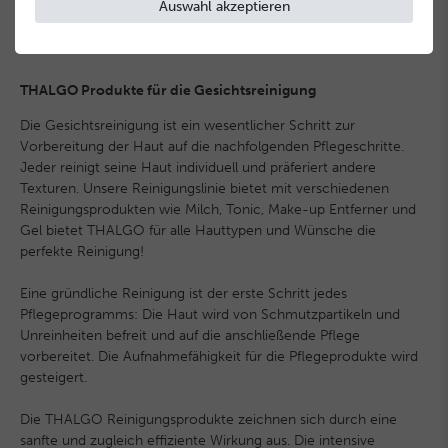
Auswahl akzeptieren
180,00 € / Liter, inkl. MwSt.
THALGO Produkte für die Gesichtsreinigung
Die Gesichtsreinigung ist ein wesentlicher Schritt zur
Vorbereitung der Haut auf die nachfolgenden Pflegeschritte.
Jeder reinigt seine Haut individuell und präferiert andere
Texturen. Unsere Reinigungslinie bietet mit verschiedenen
Reinigungsprodukten wie Milch, Tonic, Make-up Entferner und
Gel bietet THALGO für alle Hauttypen und Wünsche die
perfekte Reinigung!
Eine gründliche Reinigung ist der erste Schritt jedes
Pflegeprogramms: Die Haut wird von Schmutzpartikeln und
Unreinheiten befreit und auf die anschließende Pflege
vorbereitet. Die Aufnahmefähigkeit für die Pflegeprodukte wird
gesteigert.
Die THALGO Reinigungsprodukte zeichnen sich durch eine
sanfte und zugleich effiziente Wirkung aus. Die intensive