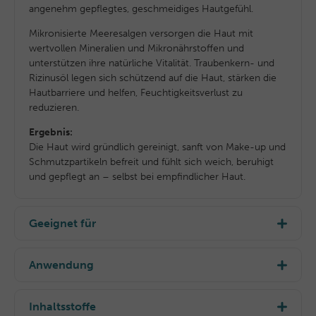
angenehm gepflegtes, geschmeidiges Hautgefühl.
Mikronisierte Meeresalgen versorgen die Haut mit
wertvollen Mineralien und Mikronährstoffen und
unterstützen ihre natürliche Vitalität. Traubenkern- und
Rizinusöl legen sich schützend auf die Haut, stärken die
Hautbarriere und helfen, Feuchtigkeitsverlust zu
reduzieren.
Ergebnis:
Die Haut wird gründlich gereinigt, sanft von Make-up und
Schmutzpartikeln befreit und fühlt sich weich, beruhigt
und gepflegt an – selbst bei empfindlicher Haut.
Geeignet für
Geeignet für trockene, empfindliche und normale Haut.
Anwendung
Perfekt bei Spannungsgefühlen oder Irritationen, um die
Haut sanft zu reinigen und gleichzeitig zu beruhigen.
Morgens und/oder abends auf Gesicht und Hals
auftragen und mit kreisenden Bewegungen
Inhaltsstoffe