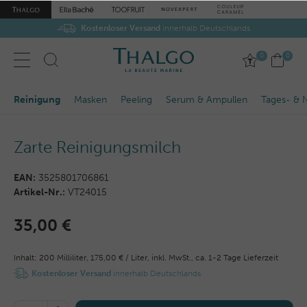
Kostenloser Versand
innerhalb Deutschlands
0
0
Reinigung
Masken
Peeling
Serum & Ampullen
Tages- & 
Zarte Reinigungsmilch
EAN:
3525801706861
Artikel-Nr.:
VT24015
35,00 €
Inhalt:
200
Milliliter
,
175,00 € / Liter,
inkl. MwSt.,
ca. 1-2 Tage Lieferzeit
Kostenloser Versand
innerhalb Deutschlands