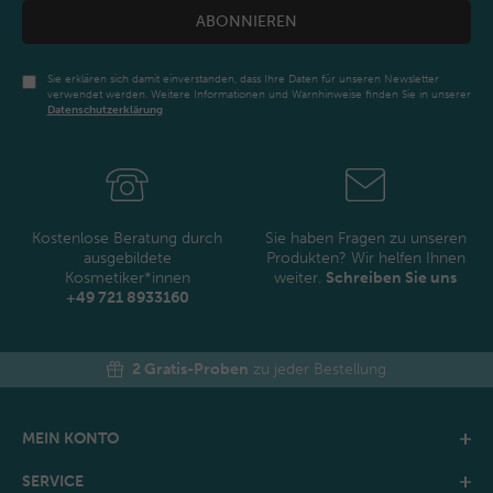
ABONNIEREN
Sie erklären sich damit einverstanden, dass Ihre Daten für unseren Newsletter
verwendet werden. Weitere Informationen und Warnhinweise finden Sie in unserer
Daten­schutz­erklärung
Newsletter
Honig
Kostenlose Beratung durch
Sie haben Fragen zu unseren
ausgebildete
Produkten? Wir helfen Ihnen
Kosmetiker*innen
weiter.
Schreiben Sie uns
+49 721 8933160
2 Gratis-Proben
zu jeder Bestellung
MEIN KONTO
SERVICE