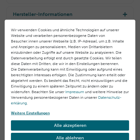
verteilen.
Dicaprylyl Carbonate, Vitis Vinifera (Grape) Seed Oil,
Anschließend mit einer lauwarmen Kompresse
Ricinus Communis (Castor) Seed Oil, Fucus Vesiculosus
Hersteller-Informationen
oder einem feuchten Wattepad abnehmen.
Extract, Laminaria Digitata Extract, Parfum (Fragrance),
Hydrogenated Vegetable Glycerides, Sodium Stearoyl
EU Verantwortlicher
Hinweis:
Wir verwenden Cookies und ähnliche Technologien auf unserer
Glutamate, Pentylene Glycol, Levulinic Acid, Sodium
Laboratoires BLC Thalgo Cosmetic S.A.
Website und verarbeiten personenbezogene Daten von
Direkten Kontakt mit den Augen vermeiden.
Benzoate, Xanthan Gum, Lithothamnion Calcareum
Besucher:innen unserer Webseite (z.B. IP-Adresse), um z.B. Inhalte
83520 Roquebrune sur Argens, Frankreich Domaine
Extract, Sodium Gluconate, Tocopherol, Glycine Soja
und Anzeigen zu personalisieren, Medien von Drittanbietern
des Châtaigniers 00,
(Soybean) Oil
einzubinden oder Zugriffe auf unsere Website zu analysieren. Die
info@thalgo.com
Datenverarbeitung erfolgt erst durch gesetzte Cookies. Wir teilen
diese Daten mit Dritten, die wir in den Einstellungen benennen.
+33 (0) 494197373
Die Datenverarbeitung kann mit Einwilligung oder aufgrund eines
berechtigten Interesses erfolgen. Die Zustimmung kann erteilt oder
Hersteller
Offizieller Herstellershop
abgelehnt werden. Es besteht das Recht, nicht einzuwilligen und die
direkt & sicher einkaufen
Laboratoires BLC Thalgo Cosmetic S.A.
Einwilligung zu einem späteren Zeitpunkt zu ändern oder zu
widerrufen. Beachten Sie unser
Impressum
und weitere Hinweise zur
Domaine des Châtaigniers 00, 83520 Roquebrune sur
Verwendung personenbezogener Daten in unserer
Daten­schutz­
Argens, Frankreich
erklärung
.
info@thalgo.com
Weitere Einstellungen
Gratisproben
bei jeder Bestellung
Alle akzeptieren
Alle ablehnen