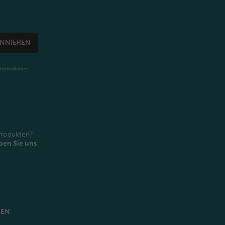
NNIEREN
nformationen
Produkten?
ben Sie uns
MEN