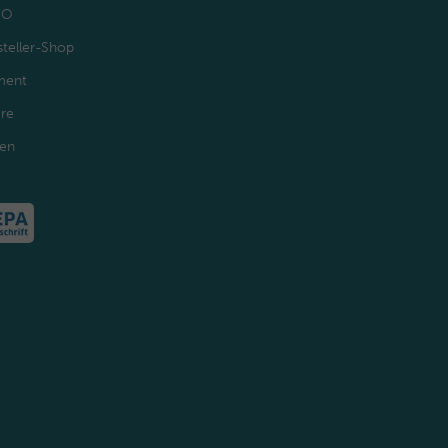
GO
teller-Shop
ment
ere
den