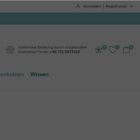
Anmelden
Registrieren
Kostenlose Beratung durch ausgebildete
0
0
0
Kosmetiker*innen
+49 721 8933160
enkideen
Wissen