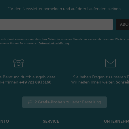
Für den Newsletter anmelden und auf dem Laufenden bleiben.
ABO
n sich damit einverstanden, dass Ihre Daten für unseren Newsletter verwendet werden. Weitere I
nweise finden Sie in unserer
Daten­schutz­erklärung
Newsletter
Honig
e Beratung durch ausgebildete
Sie haben Fragen zu unseren 
iker*innen
+49 721 8933160
Wir helfen Ihnen weiter.
Schrei
2 Gratis-Proben
zu jeder Bestellung
ONTO
SERVICE
UNTERNEH