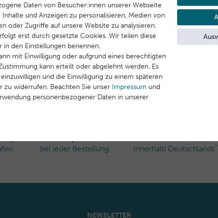
zogene Daten von Besucher:innen unserer Webseite
B. Inhalte und Anzeigen zu personalisieren, Medien von
A
en oder Zugriffe auf unsere Website zu analysieren.
folgt erst durch gesetzte Cookies. Wir teilen diese
Ausw
ir in den Einstellungen benennen.
ann mit Einwilligung oder aufgrund eines berechtigten
e Zustimmung kann erteilt oder abgelehnt werden. Es
 einzuwilligen und die Einwilligung zu einem späteren
r zu widerrufen. Beachten Sie unser
Impressum
und
erwendung personenbezogener Daten in unserer
rshop
Gratisproben
Kostenloser Versand
*
ufen
bei jeder Bestellung
innerhalb Deutschlands
NEWSLETTER