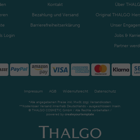
den
Kontakt
Über THAL
eren
Bezahlung und Versand
Original THALGO Hers
ste
Barrierefreiheitserklärung
Unser Engage
ls Login
Jobs & Karri
Partner wer
Impressum
AGB
Widerrufsrecht
Datenschutz
*Alle angegebenen Preise inkl. MwSt. zzgl. Versandkosten.
**Kostenloser Versand innerhalb Deutschlands - ausgeschlossen Inseln.
© THALGO COSMETIC GmbH / Alle Rechte vorbehalten /
powered by
createyourtemplate