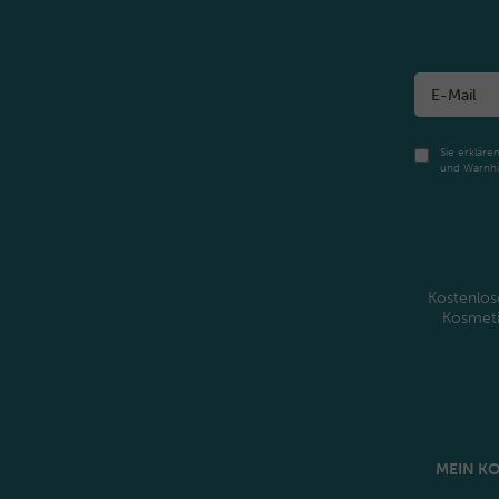
Sie erkläre
und Warnhi
Kostenlos
Kosmet
MEIN K