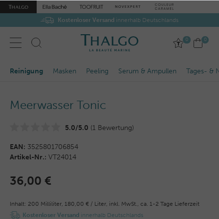
Kostenloser Versand
innerhalb Deutschlands
0
0
Reinigung
Masken
Peeling
Serum & Ampullen
Tages- & 
Meerwasser Tonic
5.0/5.0
(1 Bewertung)
EAN:
3525801706854
Artikel-Nr.:
VT24014
36,00 €
Inhalt:
200
Milliliter
,
180,00 € / Liter,
inkl. MwSt.,
ca. 1-2 Tage Lieferzeit
Kostenloser Versand
innerhalb Deutschlands