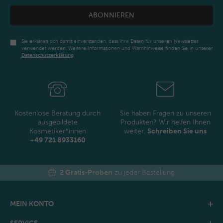
ABONNIEREN
Sie erklären sich damit einverstanden, dass Ihre Daten für unseren Newsletter
verwendet werden. Weitere Informationen und Warnhinweise finden Sie in unserer
Daten­schutz­erklärung
Newsletter
Honig
Kostenlose Beratung durch
Sie haben Fragen zu unseren
ausgebildete
Produkten? Wir helfen Ihnen
Kosmetiker*innen
weiter.
Schreiben Sie uns
+49 721 8933160
2 Gratis-Proben
zu jeder Bestellung
MEIN KONTO