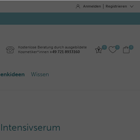
Anmelden
Registrieren
Kostenlose Beratung durch ausgebildete
0
0
0
Kosmetiker*innen
+49 721 8933160
enkideen
Wissen
s Intensivserum