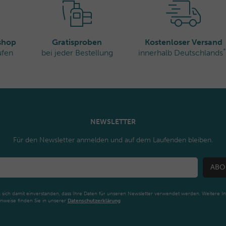
ns, Frankreich
rshop
Gratisproben
Kostenloser Versand
*
ufen
bei jeder Bestellung
innerhalb Deutschlands
NEWSLETTER
Für den Newsletter anmelden und auf dem Laufenden bleiben.
ABO
n sich damit einverstanden, dass Ihre Daten für unseren Newsletter verwendet werden. Weitere I
nweise finden Sie in unserer
Daten­schutz­erklärung
Newsletter
Honig