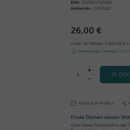
EAN:
3525801700890
Artikel-Nr.:
GT23052
26,00 €
Inhalt:
10
Milliliter
,
2.600,00 € / 
Kostenloser Versand
inner
IN DE
FRAGE ZUM ARTIKEL?
Finde Deinen neuen Woh
Gebe Deine Postleitzahl in das 