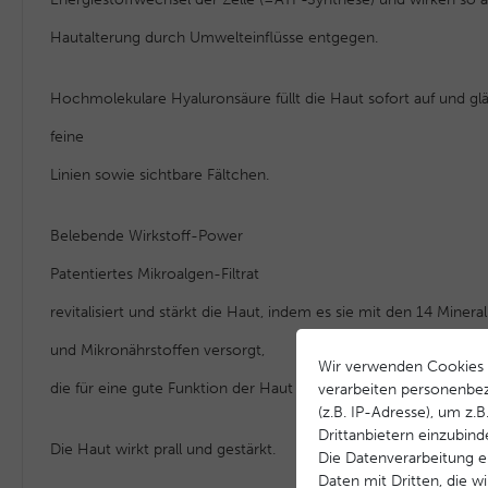
Hautalterung durch Umwelteinflüsse entgegen.
Hochmolekulare Hyaluronsäure füllt die Haut sofort auf und glä
feine
Linien sowie sichtbare Fältchen.
Belebende Wirkstoff-Power
Patentiertes Mikroalgen-Filtrat
revitalisiert und stärkt die Haut, indem es sie mit den 14 Mineral
und Mikronährstoffen versorgt,
Wir verwenden Cookies 
die für eine gute Funktion der Haut unerlässlich sind.
verarbeiten personenbe
(z.B. IP-Adresse), um z.
Drittanbietern einzubind
Die Haut wirkt prall und gestärkt.
Die Datenverarbeitung er
Daten mit Dritten, die w