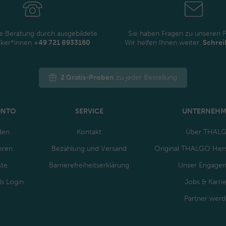
e Beratung durch ausgebildete
Sie haben Fragen zu unseren 
iker*innen
+49 721 8933160
Wir helfen Ihnen weiter.
Schrei
2 Gratis-Proben
zu jeder Bestellung
ONTO
SERVICE
UNTERNEH
den
Kontakt
Über THAL
eren
Bezahlung und Versand
Original THALGO Hers
ste
Barrierefreiheitserklärung
Unser Engage
ls Login
Jobs & Karri
Partner wer