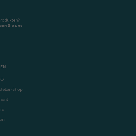
Produkten?
ben Sie uns
MEN
GO
teller-Shop
ment
ere
den