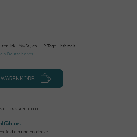
Liter,
inkl. MwSt.,
ca. 1-2 Tage Lieferzeit
halb Deutschlands
N WARENKORB
MIT FREUNDEN TEILEN
lfühlort
Textfeld ein und entdecke