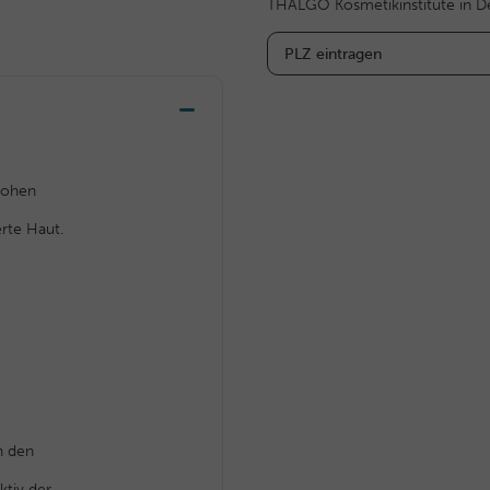
THALGO Kosmetikinstitute in D
hohen
rte Haut.
n den
ktiv der