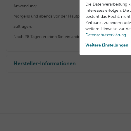
Die Datenverarbeitung k
Anwendung:
Interesses erfolgen. Di
Morgens und abends vor der Hautpflege auf Gesicht, Hals und 
besteht das Recht, nicht
Zeitpunkt zu ändern ode
auftragen.
weitere Hinweise zur V
Daten­schutz­erklärung
.
Nach 28 Tagen erleben Sie ein anderes Hautbild.
Weitere Einstellungen
Hersteller-Informationen
EU Verantwortlicher
Laboratoires BLC Thalgo Cosmetic S.A.
83520 Roquebrune sur Argens, Frankreich Domaine des Ch
info@thalgo.com
+33 (0) 494197373
Hersteller
Laboratoires BLC Thalgo Cosmetic S.A.