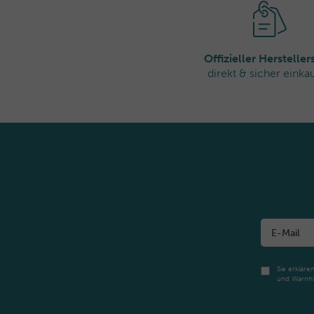
Domaine des Châtaigniers 00, 83520 Roquebrune sur Arge
info@thalgo.com
Offizieller Herstelle
direkt & sicher einka
Sie erkläre
und Warnhi