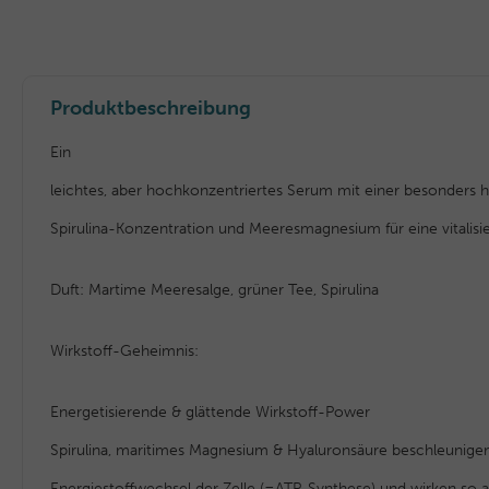
Produktbeschreibung
Ein
leichtes, aber hochkonzentriertes Serum mit einer besonders 
Spirulina-Konzentration und Meeresmagnesium für eine vitalisie
Duft: Martime Meeresalge, grüner Tee, Spirulina
Wirkstoff-Geheimnis:
Energetisierende & glättende Wirkstoff-Power
Spirulina, maritimes Magnesium & Hyaluronsäure beschleunige
Energiestoffwechsel der Zelle (=ATP-Synthese) und wirken so a