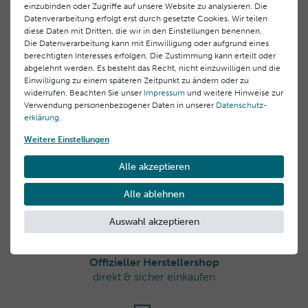
Glycol, Fucus Vesiculosus Extract, Laminaria Digitata
einzubinden oder Zugriffe auf unsere Website zu analysieren. Die
des Châtaigniers 00,
Extract, Lithothamnion Calcareum Extract, CI 42090 (Blue
Datenverarbeitung erfolgt erst durch gesetzte Cookies. Wir teilen
info@thalgo.com
Kundenrezensionen
1),
()
diese Daten mit Dritten, die wir in den Einstellungen benennen.
Die Datenverarbeitung kann mit Einwilligung oder aufgrund eines
+33 (0) 494197373
berechtigten Interesses erfolgen. Die Zustimmung kann erteilt oder
5
abgelehnt werden. Es besteht das Recht, nicht einzuwilligen und die
Hersteller
4
Einwilligung zu einem späteren Zeitpunkt zu ändern oder zu
3
Laboratoires BLC Thalgo Cosmetic S.A.
widerrufen. Beachten Sie unser
Impressum
und weitere Hinweise zur
2
Verwendung personenbezogener Daten in unserer
Daten­schutz­
Domaine des Châtaigniers 00, 83520 Roquebrune sur
erklärung
.
1
Argens, Frankreich
Weitere Einstellungen
info@thalgo.com
Rezensionen werden geladen...
Alle akzeptieren
Alle ablehnen
Auswahl akzeptieren
Offizieller Herstellershop
direkt & sicher einkaufen