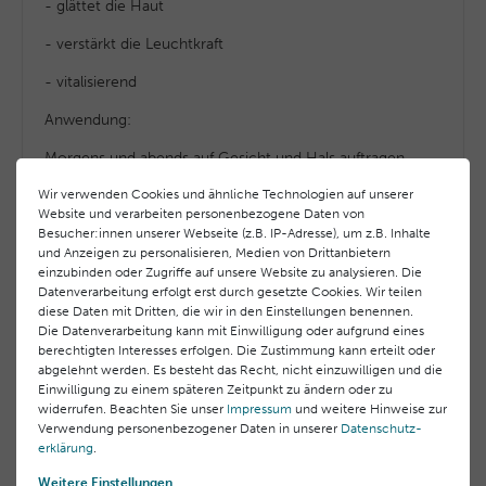
- glättet die Haut
- verstärkt die Leuchtkraft
- vitalisierend
Anwendung:
Morgens und abends auf Gesicht und Hals auftragen.
Wir verwenden Cookies und ähnliche Technologien auf unserer
Website und verarbeiten personenbezogene Daten von
Hersteller-Informationen
Besucher:innen unserer Webseite (z.B. IP-Adresse), um z.B. Inhalte
und Anzeigen zu personalisieren, Medien von Drittanbietern
EU Verantwortlicher
einzubinden oder Zugriffe auf unsere Website zu analysieren. Die
Datenverarbeitung erfolgt erst durch gesetzte Cookies. Wir teilen
Laboratoires BLC Thalgo Cosmetic S.A.
diese Daten mit Dritten, die wir in den Einstellungen benennen.
83520 Roquebrune sur Argens, Frankreich Domaine
Die Datenverarbeitung kann mit Einwilligung oder aufgrund eines
des Châtaigniers 00,
berechtigten Interesses erfolgen. Die Zustimmung kann erteilt oder
abgelehnt werden. Es besteht das Recht, nicht einzuwilligen und die
info@thalgo.com
Einwilligung zu einem späteren Zeitpunkt zu ändern oder zu
+33 (0) 494197373
widerrufen. Beachten Sie unser
Impressum
und weitere Hinweise zur
Verwendung personenbezogener Daten in unserer
Daten­schutz­
erklärung
.
Hersteller
Offizieller Herstellershop
direkt & sicher einkaufen
Laboratoires BLC Thalgo Cosmetic S.A.
Weitere Einstellungen