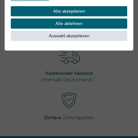
Domaine des Châtaigniers 00, 83520 Roquebrune sur
Alle akzeptieren
Argens, Frankreich
info@thalgo.com
Alle ablehnen
Gratisproben
bei jeder Bestellung
Auswahl akzeptieren
Kostenloser Versand
**
innerhalb Deutschlands
Sichere
Zahlungsarten