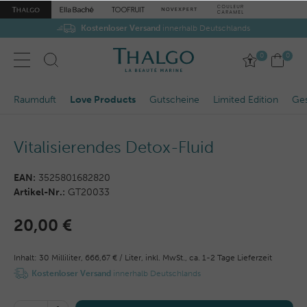
Kostenloser Versand
innerhalb Deutschlands
0
0
Raumduft
Love Products
Gutscheine
Limited Edition
Ge
Vitalisierendes Detox-Fluid
EAN:
3525801682820
Artikel-Nr.:
GT20033
20,00 €
Inhalt:
30
Milliliter
,
666,67 € / Liter,
inkl. MwSt.,
ca. 1-2 Tage Lieferzeit
Kostenloser Versand
innerhalb Deutschlands