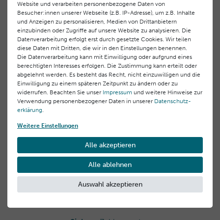
Website und verarbeiten personenbezogene Daten von
Besucher:innen unserer Webseite (z.B. IP-Adresse), um z.B. Inhalte
Hersteller
Offizieller Herstellershop
und Anzeigen zu personalisieren, Medien von Drittanbietern
direkt & sicher einkaufen
einzubinden oder Zugriffe auf unsere Website zu analysieren. Die
Laboratoires BLC Thalgo Cosmetic S.A.
Datenverarbeitung erfolgt erst durch gesetzte Cookies. Wir teilen
Domaine des Châtaigniers 00, 83520 Roquebrune sur
diese Daten mit Dritten, die wir in den Einstellungen benennen.
Argens, Frankreich
Die Datenverarbeitung kann mit Einwilligung oder aufgrund eines
berechtigten Interesses erfolgen. Die Zustimmung kann erteilt oder
info@thalgo.com
abgelehnt werden. Es besteht das Recht, nicht einzuwilligen und die
Einwilligung zu einem späteren Zeitpunkt zu ändern oder zu
Gratisproben
bei jeder Bestellung
widerrufen. Beachten Sie unser
Impressum
und weitere Hinweise zur
Verwendung personenbezogener Daten in unserer
Daten­schutz­
erklärung
.
Weitere Einstellungen
Alle akzeptieren
Kostenloser Versand
**
innerhalb Deutschlands
Alle ablehnen
Auswahl akzeptieren