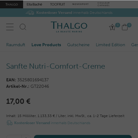
Kostenloser Versand
innerhalb Deutschlands
0
0
Raumduft
Love Products
Gutscheine
Limited Edition
Ge
Sanfte Nutri-Comfort-Creme
EAN:
3525801694137
Artikel-Nr.:
GT22046
17,00 €
Inhalt:
15
Milliliter
,
1.133,33 € / Liter,
inkl. MwSt.,
ca. 1-2 Tage Lieferzeit
Kostenloser Versand
innerhalb Deutschlands