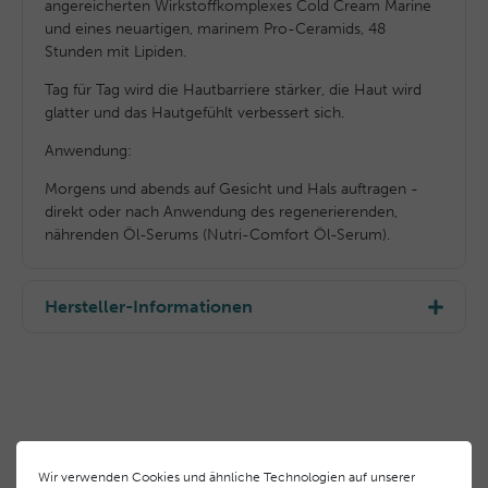
angereicherten Wirkstoffkomplexes Cold Cream Marine
und eines neuartigen, marinem Pro-Ceramids, 48
Stunden mit Lipiden.
Tag für Tag wird die Hautbarriere stärker, die Haut wird
glatter und das Hautgefühlt verbessert sich.
Anwendung:
Morgens und abends auf Gesicht und Hals auftragen -
direkt oder nach Anwendung des regenerierenden,
nährenden Öl-Serums (Nutri-Comfort Öl-Serum).
Hersteller-Informationen
EU Verantwortlicher
Laboratoires BLC Thalgo Cosmetic S.A.
83520 Roquebrune sur Argens, Frankreich Domaine
des Châtaigniers 00,
info@thalgo.com
Wir verwenden Cookies und ähnliche Technologien auf unserer
+33 (0) 494197373