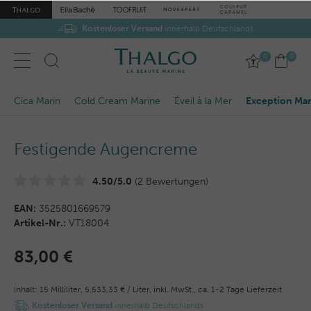
Kostenloser Versand
innerhalb Deutschlands
0
0
Cica Marin
Cold Cream Marine
Éveil à la Mer
Exception Ma
Festigende Augencreme
4.50/5.0
(2 Bewertungen)
EAN:
3525801669579
Artikel-Nr.:
VT18004
83,00 €
Inhalt:
15
Milliliter
,
5.533,33 € / Liter,
inkl. MwSt.,
ca. 1-2 Tage Lieferzeit
Kostenloser Versand
innerhalb Deutschlands