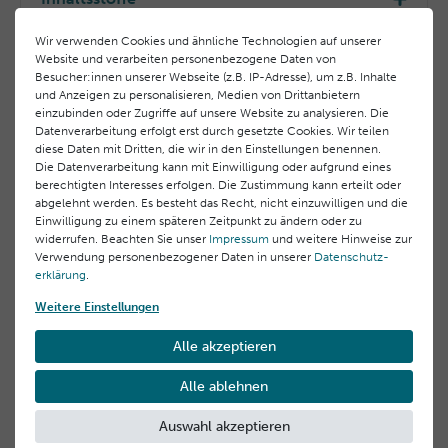
Vom inneren Augenwinkel nach außen leicht einklopfen,
Aqua (Water), Glycerin, Lauroyl Lysine, Sucrose Distearate,
bis die Creme vollständig eingezogen ist.
Wir verwenden Cookies und ähnliche Technologien auf unserer
Hydrogenated Ethylhexyl Olivate, Butyrospermum Parkii
Hersteller-Informationen
Website und verarbeiten personenbezogene Daten von
Tipp:
(Shea) Butter, Glyceryl Stearate, Caprylic/Capric
Besucher:innen unserer Webseite (z.B. IP-Adresse), um z.B. Inhalte
Für einen zusätzlichen Frischekick die Augencreme vor
Triglyceride, Cera Alba (Beeswax), Sucrose Stearate,
und Anzeigen zu personalisieren, Medien von Drittanbietern
EU Verantwortlicher
der Anwendung im Kühlschrank aufbewahren.
Ascophyllum Nodosum Extract, Halopteris Scoparia
einzubinden oder Zugriffe auf unsere Website zu analysieren. Die
Laboratoires BLC Thalgo Cosmetic S.A.
Datenverarbeitung erfolgt erst durch gesetzte Cookies. Wir teilen
Extract, Avena Sativa (Oat) Kernel Extract, Leontopodium
Verwandte Produkte
83520 Roquebrune sur Argens, Frankreich Domaine
diese Daten mit Dritten, die wir in den Einstellungen benennen.
Alpinum Callus Culture Extract, Melilotus Officinalis
Die Datenverarbeitung kann mit Einwilligung oder aufgrund eines
des Châtaigniers 00,
Extract, Ceratonia Siliqua (Carob) Fruit Extract, Cetearyl
berechtigten Interesses erfolgen. Die Zustimmung kann erteilt oder
info@thalgo.com
Alcohol, Sodium Polyacrylate, Phenoxyethanol, Palmitic
abgelehnt werden. Es besteht das Recht, nicht einzuwilligen und die
Acid, Parfum (Fragrance), Pentylene Glycol, Stearic Acid,
+33 (0) 494197373
Einwilligung zu einem späteren Zeitpunkt zu ändern oder zu
Hydrogenated Polydecene, Cetearyl Glucoside, Escin,
widerrufen. Beachten Sie unser
Impressum
und weitere Hinweise zur
Kundenrezensionen
()
Verwendung personenbezogener Daten in unserer
Daten­schutz­
Chlorphenesin, Hydrogenated Olive Oil Unsaponifiables,
Hersteller
erklärung
.
Xanthan Gum, Glycine Soja (Soybean) Oil, Tocopherol,
Laboratoires BLC Thalgo Cosmetic S.A.
5
Citric Acid, Sodium Phytate, PPG-5-Laureth-5, Sodium
Weitere Einstellungen
Domaine des Châtaigniers 00, 83520 Roquebrune sur
4
Benzoate, Potassium Sorbate, Ethylhexylglycerin, Alcohol
Argens, Frankreich
3
Alle akzeptieren
info@thalgo.com
2
1
Alle ablehnen
Auswahl akzeptieren
Rezensionen werden geladen...