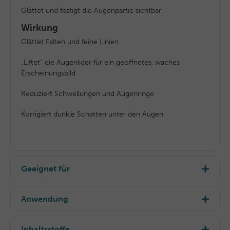
Glättet und festigt die Augenpartie sichtbar
Wirkung
Glättet Falten und feine Linien
„Liftet“ die Augenlider für ein geöffnetes, waches
Erscheinungsbild
Reduziert Schwellungen und Augenringe
Korrigiert dunkle Schatten unter den Augen
Geeignet für
Geeignet für alle Hauttypen
Anwendung
Ideal bei ersten Fältchen, erschlafften Lidern,
Schwellungen und dunklen Augenschatten.
Morgens und/oder abends eine kleine Menge sanft auf
die gereinigte Augenpartie auftragen.
Inhaltsstoffe