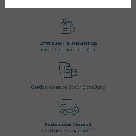
Offizieller Herstellershop
direkt & sicher einkaufen
Gratisproben
bei jeder Bestellung
Kostenloser Versand
**
innerhalb Deutschlands