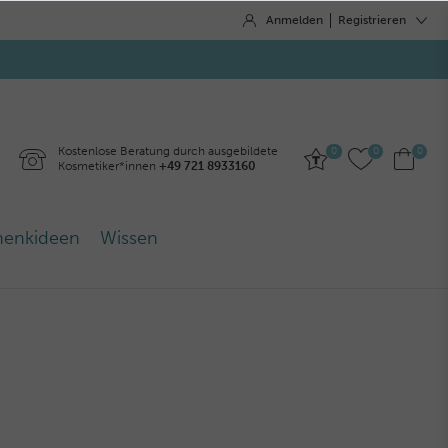
Anmelden
Registrieren
Kostenlose Beratung durch ausgebildete
0
0
0
Kosmetiker*innen
+49 721 8933160
henkideen
Wissen