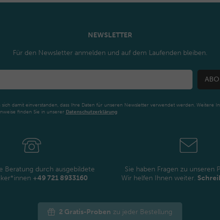
NEWSLETTER
Für den Newsletter anmelden und auf dem Laufenden bleiben.
ABO
n sich damit einverstanden, dass Ihre Daten für unseren Newsletter verwendet werden. Weitere I
nweise finden Sie in unserer
Daten­schutz­erklärung
Newsletter
Honig
e Beratung durch ausgebildete
Sie haben Fragen zu unseren 
iker*innen
+49 721 8933160
Wir helfen Ihnen weiter.
Schrei
2 Gratis-Proben
zu jeder Bestellung