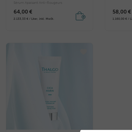
Sérum Apaisant Anti-Rougeurs
64,00 €
58,00 €
2.133,33 € / Liter, inkl. MwSt.
1.160,00 € / L