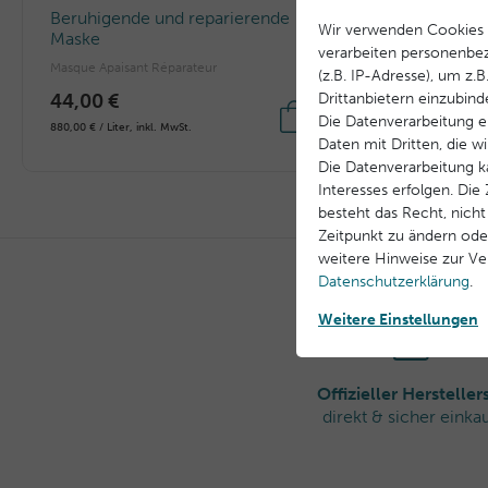
Beruhigende und reparierende
Wir verwenden Cookies 
Maske
verarbeiten personenbe
Masque Apaisant Réparateur
(z.B. IP-Adresse), um z.
44,00 €
Drittanbietern einzubind
Die Datenverarbeitung er
880,00 € / Liter, inkl. MwSt.
Daten mit Dritten, die w
Die Datenverarbeitung k
Interesses erfolgen. Di
besteht das Recht, nicht
Zeitpunkt zu ändern ode
weitere Hinweise zur V
Daten­schutz­erklärung
.
Weitere Einstellungen
Offizieller Herstelle
direkt & sicher einka