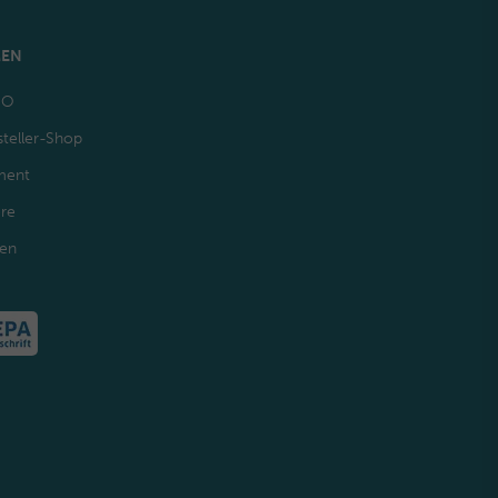
MEN
GO
teller-Shop
ment
ere
den