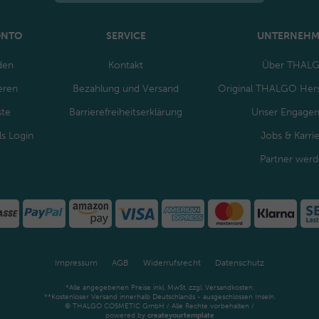
ONTO
SERVICE
UNTERNEH
den
Kontakt
Über THAL
eren
Bezahlung und Versand
Original THALGO Hers
ste
Barrierefreiheitserklärung
Unser Engage
ls Login
Jobs & Karri
Partner wer
Impressum
AGB
Widerrufsrecht
Datenschutz
*Alle angegebenen Preise inkl. MwSt. zzgl. Versandkosten.
**Kostenloser Versand innerhalb Deutschlands - ausgeschlossen Inseln.
© THALGO COSMETIC GmbH / Alle Rechte vorbehalten /
powered by
createyourtemplate