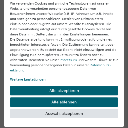
Lifting-Effekt
Wir verwenden Cookies und ähnliche Technologien auf unserer
Website und verarbeiten personenbezogene Daten von
86,00 €
44,00 €
Besucher:innen unserer Webseite (z.B. IP-Adresse), um z.B. Inhalte
1.720,00 € / Liter, inkl. MwSt.
44,00 € / Stück, inkl. MwSt.
und Anzeigen zu personalisieren, Medien von Drittanbietern
einzubinden oder Zugriffe auf unsere Website zu analysieren. Die
Datenverarbeitung erfolgt erst durch gesetzte Cookies. Wir teilen
diese Daten mit Dritten, die wir in den Einstellungen benennen.
Die Datenverarbeitung kann mit Einwilligung oder aufgrund eines
berechtigten Interesses erfolgen. Die Zustimmung kann erteilt oder
abgelehnt werden. Es besteht das Recht, nicht einzuwilligen und die
Einwilligung zu einem späteren Zeitpunkt zu ändern oder zu
widerrufen. Beachten Sie unser
Impressum
und weitere Hinweise zur
Verwendung personenbezogener Daten in unserer
Daten­schutz­
erklärung
.
Weitere Einstellungen
Lifting-Maske mit Sofort-
Alle akzeptieren
Effekt 3er Pack
34,80 €
Alle ablehnen
11,60 € / Stück, inkl. MwSt.
Auswahl akzeptieren