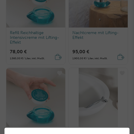
Refill Reichhaltige
Nachtcreme mit Lifting-
Intensivcreme mit Lifting-
Effekt
Effekt
78,00 €
95,00 €
1.560,00 € / Liter, inkl. MwSt.
1.900,00 € / Liter, inkl. MwSt.
Refill Nachtcreme mit
Lifting-Gesichtsroller