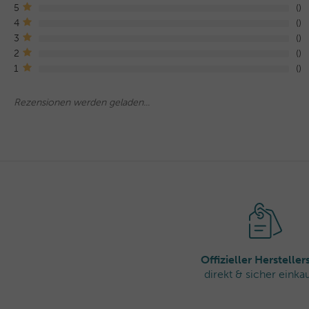
5
4
3
2
1
Rezensionen werden geladen...
Offizieller Herstelle
direkt & sicher einka