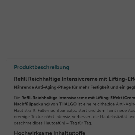
Produktbeschreibung
Refill Reichhaltige Intensivcreme mit Lifting-Eff
Nährende Anti-Aging-Pflege für mehr Festigkeit und ein gegl
Die
Refill Reichhaltige Intensivcreme mit Lifting-Effekt (Crè
Nachfüllpackung) von THALGO
ist eine reichhaltige Anti-Agin
Haut strafft, Falten sichtbar aufpolstert und dem Teint neue Au
cremige Textur nährt intensiv, verbessert die Hautelastizität u
geschmeidiges Hautgefühl – Tag für Tag.
Hochwirksame Inhaltsstoffe