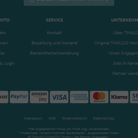
ONTO
SERVICE
UNTERNEH
den
Kontakt
Über THAL
eren
Bezahlung und Versand
Original THALGO Hers
ste
Barrierefreiheitserklärung
Unser Engage
ls Login
Jobs & Karri
Partner wer
Impressum
AGB
Widerrufsrecht
Datenschutz
*Alle angegebenen Preise inkl. MwSt. zzgl. Versandkosten.
**Kostenloser Versand innerhalb Deutschlands - ausgeschlossen Inseln.
© THALGO COSMETIC GmbH / Alle Rechte vorbehalten /