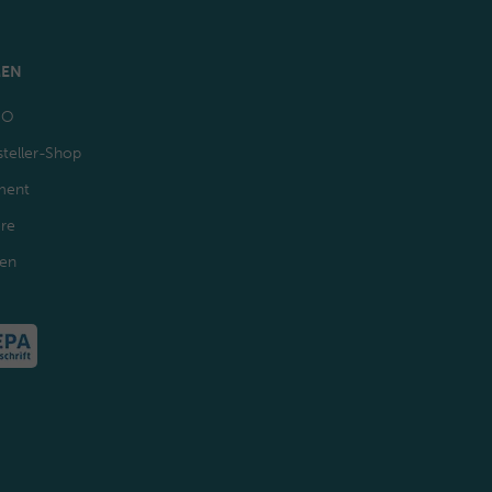
MEN
GO
teller-Shop
ment
ere
den