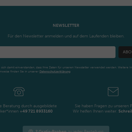
NEWSLETTER
Für den Newsletter anmelden und auf dem Laufenden bleiben.
ABO
n sich damit einverstanden, dass Ihre Daten für unseren Newsletter verwendet werden. Weitere I
nweise finden Sie in unserer
Daten­schutz­erklärung
Newsletter
Honig
e Beratung durch ausgebildete
Sie haben Fragen zu unseren 
iker*innen
+49 721 8933160
Wir helfen Ihnen weiter.
Schrei
2 Gratis-Proben
zu jeder Bestellung