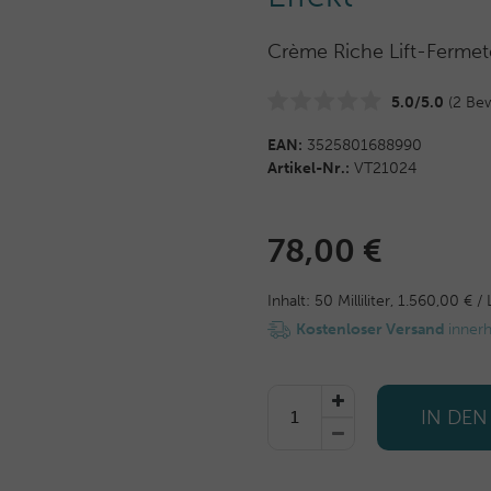
Crème Riche Lift-Fermet
5.0/5.0
(2 Be
EAN:
3525801688990
Artikel-Nr.:
VT21024
78,00 €
Inhalt:
50
Milliliter
,
1.560,00 € / 
Kostenloser Versand
inner
IN DE