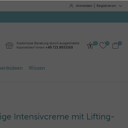
Anmelden
Registrieren
Kostenlose Beratung durch ausgebildete
0
0
0
Kosmetiker*innen
+49 721 8933160
henkideen
Wissen
tige Intensivcreme mit Lifting-