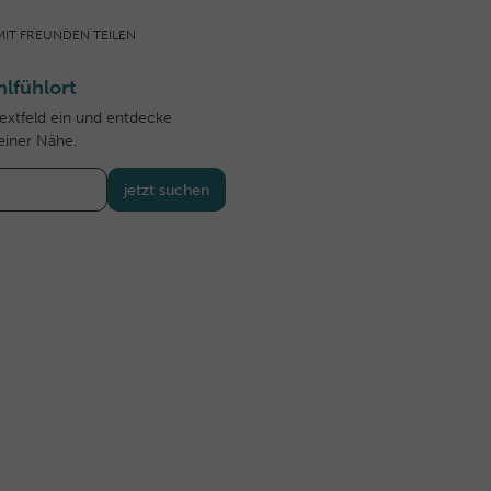
MIT FREUNDEN TEILEN
lfühlort
Textfeld ein und entdecke
einer Nähe.
jetzt suchen