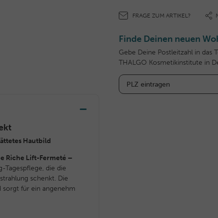
FRAGE ZUM ARTIKEL?
Finde Deinen neuen Woh
Gebe Deine Postleitzahl in das 
THALGO Kosmetikinstitute in D
ekt
ättetes Hautbild
me Riche Lift-Fermeté –
g-Tagespflege, die die
sstrahlung schenkt. Die
nd sorgt für ein angenehm