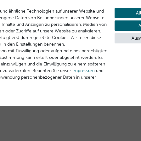
Die Pflege stärkt die
und ähnliche Technologien auf unserer Website und
Al
ährstoffen.
zogene Daten von Besucher:innen unserer Webseite
n.
B. Inhalte und Anzeigen zu personalisieren, Medien von
A
en oder Zugriffe auf unsere Website zu analysieren.
folgt erst durch gesetzte Cookies. Wir teilen diese
Ausw
Effekt (Sérum Intensif
ir in den Einstellungen benennen.
anthes Alba
vieren und die Haut noch
ann mit Einwilligung oder aufgrund eines berechtigten
itate, Butyrospermum
e Zustimmung kann erteilt oder abgelehnt werden. Es
EG-100 Stearate,
 einzuwilligen und die Einwilligung zu einem späteren
e Oil), 1,2-Hexanediol,
r zu widerrufen. Beachten Sie unser
Impressum
und
tract, Aloe Barbadensis
erwendung personenbezogener Daten in unserer
ract, Hydroxyethyl
Stearoyl Glutamate,
âtaigniers 00,
rifera (Candelilla) Wax),
icana Seed Oil Cetearyl
sorbate 60, Fucus
cine Soja (Soybean) Oil,
n Gum, Adenosine,
5 (Yellow 6), Alpha-
ns, Frankreich