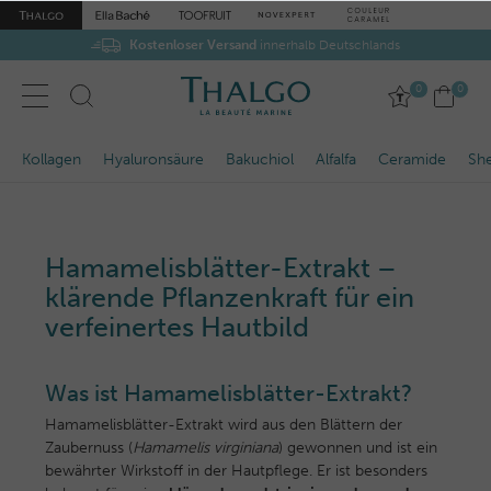
Kostenloser Versand
Gratis-Proben
zu jeder Bestellung
innerhalb Deutschlands
0
0
Kollagen
Hyaluronsäure
Bakuchiol
Alfalfa
Ceramide
She
Hamamelisblätter-Extrakt –
klärende Pflanzenkraft für ein
verfeinertes Hautbild
Was ist Hamamelisblätter-Extrakt?
Hamamelisblätter-Extrakt wird aus den Blättern der
Zaubernuss (
Hamamelis virginiana
) gewonnen und ist ein
bewährter Wirkstoff in der Hautpflege. Er ist besonders