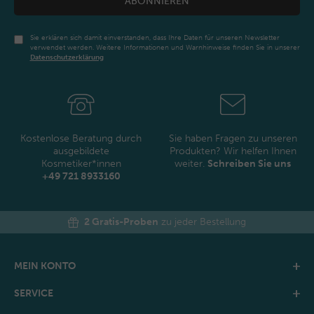
ABONNIEREN
Sie erklären sich damit einverstanden, dass Ihre Daten für unseren Newsletter
verwendet werden. Weitere Informationen und Warnhinweise finden Sie in unserer
Daten­schutz­erklärung
Newsletter
Honig
Kostenlose Beratung durch
Sie haben Fragen zu unseren
ausgebildete
Produkten? Wir helfen Ihnen
Kosmetiker*innen
weiter.
Schreiben Sie uns
+49 721 8933160
2 Gratis-Proben
zu jeder Bestellung
MEIN KONTO
SERVICE