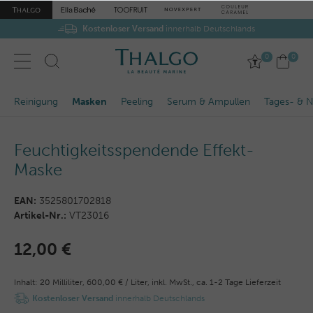
Kostenloser Versand
innerhalb Deutschlands
0
0
Reinigung
Masken
Peeling
Serum & Ampullen
Tages- & N
Feuchtigkeitsspendende Effekt-
Maske
EAN:
3525801702818
Artikel-Nr.:
VT23016
12,00 €
Inhalt:
20
Milliliter
,
600,00 € / Liter,
inkl. MwSt.,
ca. 1-2 Tage Lieferzeit
Kostenloser Versand
innerhalb Deutschlands