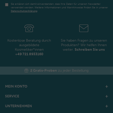
Sie erklären sich damit einverstanden, dass Ihre Daten für unseren Newsletter
verwendet werden. Weitere Informationen und Warnhinweise finden Sie in unserer
Daten­schutz­erklärung
Newsletter
Honig
Kostenlose Beratung durch
Sie haben Fragen zu unseren
ausgebildete
Produkten? Wir helfen Ihnen
Kosmetiker*innen
weiter.
Schreiben Sie uns
+49 721 8933160
2 Gratis-Proben
zu jeder Bestellung
MEIN KONTO
SERVICE
UNTERNEHMEN