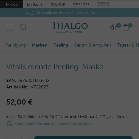
Kostenloser Versand
innerhalb Deutschlands
0
0
Reinigung
Masken
Peeling
Serum & Ampullen
Tages- & N
Vitalisierende Peeling-Maske
EAN:
3525801693642
Artikel-Nr.:
VT22023
52,00 €
Inhalt:
50
Milliliter
,
1.040,00 € / Liter,
inkl. MwSt.,
ca. 1-2 Tage Lieferzeit
Kostenloser Versand
innerhalb Deutschlands