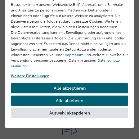
Besucher:innen unserer Webseite (z.B. IP-Adresse), um z.B. Inhalte
Geeignet für
und Anzeigen zu personalisieren, Medien von Drittanbietern
einzubinden oder Zugriffe auf unsere Website zu analysieren. Die
Geeignet für alle Hauttypen
Datenverarbeitung erfolgt erst durch gesetzte Cookies. Wir teilen
Anwendung
diese Daten mit Dritten, die wir in den Einstellungen benennen.
Ideal für fahle, unruhige Haut oder bei ersten Anzeichen
Die Datenverarbeitung kann mit Einwilligung oder aufgrund eines
von Müdigkeit.
Abends nach der Reinigung mit dem integrierten Pinsel
berechtigten Interesses erfolgen. Die Zustimmung kann erteilt oder
abgelehnt werden. Es besteht das Recht, nicht einzuwilligen und die
eine dünne Schicht gleichmäßig auf das Gesicht
Inhaltsstoffe
Einwilligung zu einem späteren Zeitpunkt zu ändern oder zu
auftragen.
Aqua (Water), Alcohol Denat,, Gluconolactone, Glycerin,
widerrufen. Beachten Sie unser
Impressum
und weitere Hinweise zur
10 Minuten einwirken lassen.
Verwendung personenbezogener Daten in unserer
Daten­schutz­
Polyacrylate Crosspolymer-6, Glycolic Acid, Sodium
Hersteller-Informationen
Anschließend das überschüssige Produkt mit warmem
erklärung
.
Hydroxide, PPG-26-Buteth-26, PEG-40 Hydrogenated
Wasser abspülen.
Castor Oil, Pentylene Glycol, Parfum (Fragrance), 1,2-
EU Verantwortlicher
Weitere Einstellungen
Tipp:
Hexanediol, Caprylyl Glycol, Fucus Vesiculosus Extract,
Laboratoires BLC Thalgo Cosmetic S.A.
1–2 Mal pro Woche anwenden, um den Teint langfristig
Laminaria Digitata Extract, Maris Sal (Sea Salt), Sodium
Alle akzeptieren
Verwandte Produkte
83520 Roquebrune sur Argens, Frankreich Domaine
ebenmäßig und frisch zu erhalten.
Hyaluronate, Adenosine, Aloe Barbadensis Leaf Juice,
des Châtaigniers 00,
Alle ablehnen
Lithothamnion Calcareum Extract, Levulinic Acid, Sodium
info@thalgo.com
Benzoate, Sodium Levulinate, Spirulina Platensis Extract,
Auswahl akzeptieren
+33 (0) 494197373
Hersteller
Laboratoires BLC Thalgo Cosmetic S.A.