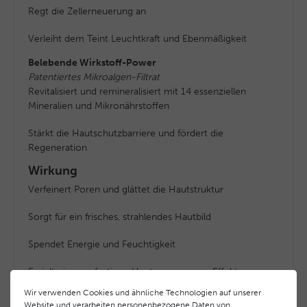
Regt die Zellerneuerung an
Verleiht dem Teint Leuchtkraft und Ebenmäßigkeit
Belebende Wirkstoff-Power
Patentiertes Mikroalgen-Filtrat
Revitalisiert und remineralisiert mit 14 essenziellen
Mineralien und Mikronährstoffen
Stärkt die Hautschutzbarriere und fördert die
Regeneration
Wirkung
Verfeinert Poren und glättet die Hautstruktur
Sorgt für ein frisches, strahlendes Hautbild
Spendet Energie und Feuchtigkeit
Erzielt einen sofortigen Hauterneuerungs-Effekt
Wir verwenden Cookies und ähnliche Technologien auf unserer
Website und verarbeiten personenbezogene Daten von