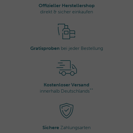
Domaine des Châtaigniers 00, 83520 Roquebrune sur
Offizieller Herstellershop
Argens, Frankreich
direkt & sicher einkaufen
info@thalgo.com
Gratisproben
bei jeder Bestellung
Kostenloser Versand
**
innerhalb Deutschlands
Sichere
Zahlungsarten