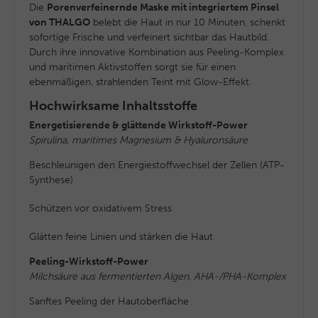
Die
Porenverfeinernde Maske mit integriertem Pinsel
von THALGO
belebt die Haut in nur 10 Minuten, schenkt
sofortige Frische und verfeinert sichtbar das Hautbild.
Durch ihre innovative Kombination aus Peeling-Komplex
und maritimen Aktivstoffen sorgt sie für einen
ebenmäßigen, strahlenden Teint mit Glow-Effekt.
Hochwirksame Inhaltsstoffe
Energetisierende & glättende Wirkstoff-Power
Spirulina, maritimes Magnesium & Hyaluronsäure
Beschleunigen den Energiestoffwechsel der Zellen (ATP-
Synthese)
Schützen vor oxidativem Stress
Glätten feine Linien und stärken die Haut
Peeling-Wirkstoff-Power
Milchsäure aus fermentierten Algen, AHA-/PHA-Komplex
Sanftes Peeling der Hautoberfläche