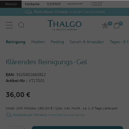
Kostenloser Versand
innerhalb Deutschlands
0
0
Reinigung
Masken
Peeling
Serum & Ampullen
Tages- & 
Klärendes Reinigungs-Gel
EAN:
3525801663812
Artikel-Nr.:
VT17001
36,00 €
Inhalt:
200
Milliliter
,
180,00 € / Liter,
inkl. MwSt.,
ca. 1-2 Tage Lieferzeit
Kostenloser Versand
innerhalb Deutschlands