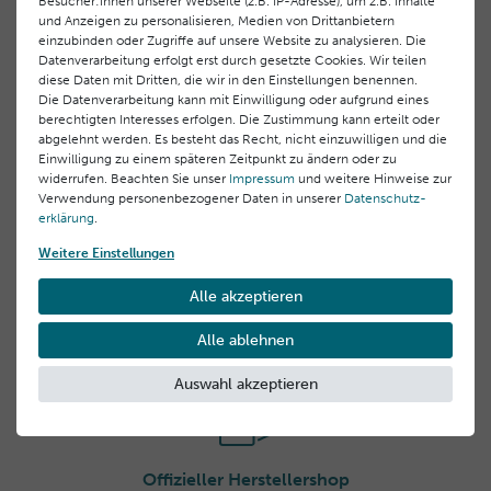
Besucher:innen unserer Webseite (z.B. IP-Adresse), um z.B. Inhalte
und Anzeigen zu personalisieren, Medien von Drittanbietern
Geeignet für Mischhaut und ölige Haut
einzubinden oder Zugriffe auf unsere Website zu analysieren. Die
Datenverarbeitung erfolgt erst durch gesetzte Cookies. Wir teilen
Anwendung
Ideal für alle, die zu Unreinheiten, Glanz oder erweiterten
diese Daten mit Dritten, die wir in den Einstellungen benennen.
Poren neigen.
Die Datenverarbeitung kann mit Einwilligung oder aufgrund eines
Morgens und abends eine kleine Menge des Gels mit
berechtigten Interesses erfolgen. Die Zustimmung kann erteilt oder
Wasser aufschäumen.
Inhaltsstoffe
abgelehnt werden. Es besteht das Recht, nicht einzuwilligen und die
In kreisenden Bewegungen auf Gesicht und Hals
Einwilligung zu einem späteren Zeitpunkt zu ändern oder zu
Aqua (Water), Sodium Laureth Sulfate, Coco-Glucoside,
auftragen. Augenpartie aussparen.
widerrufen. Beachten Sie unser
Impressum
und weitere Hinweise zur
Sodium Chloride, Pentylene Glycol, Phenoxyethanol,
Hersteller-Informationen
Anschließend gründlich mit Wasser abspülen.
Verwendung personenbezogener Daten in unserer
Daten­schutz­
Maris Aqua (Sea Water), Fucus Serratus Extract, Moringa
erklärung
.
Tipp:
Pterygosperma Seed Extract, Coco-Betaine, Tetraselmis
EU Verantwortlicher
Weitere Einstellungen
Für ein optimales Ergebnis danach das
Mattierende
Suecica Extract, PEG-90 Glyceryl Isostearate, PEG-7
Laboratoires BLC Thalgo Cosmetic S.A.
Tonic
und die passende Pflege verwenden.
Glyceryl Cocoate, Parfum (Fragrance), Chlorphenesin,
Verwandte Produkte
83520 Roquebrune sur Argens, Frankreich Domaine
Alle akzeptieren
Laureth-2, Ethylhexylglycerin, Citric Acid, Maltodextrin,
des Châtaigniers 00,
Glycerin, Sorbitol, Lecithin, Xanthan Gum, Caprylyl Glycol,
Alle ablehnen
info@thalgo.com
Glyceryl Caprylate, Phenylpropanol, Oleic Acid, CI 77491
(Iron Oxides)
+33 (0) 494197373
Auswahl akzeptieren
Hersteller
Laboratoires BLC Thalgo Cosmetic S.A.
Domaine des Châtaigniers 00, 83520 Roquebrune sur
Offizieller Herstellershop