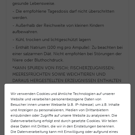
gesunde Lebensweise.
- Die empfohlene Tagesdosis darf nicht überschritten
werden.
- Außerhalb der Reichweite von kleinen Kindern
aufbewahren.
- Kühl, trocken und lichtgeschützt lagern
- Enthält Natrium (100 mg pro Ampulle): Zu beachten bei
einer salzarmen Diät. Nicht empfohlen bei Störungen der
Niere oder Bluthochdruck.
*KANN SPUREN VON FISCH; FISCHERZEUGNISSEN;
MEERESFRÜCHTEN SOWIE WEICHTIEREN UND
DARAUS HERGESTELLTEN ERZEUGNISSEN ENTHALTEN
Wir verwenden Cookies und ähnliche Technologien auf unserer
Nettofüllmenge
Website und verarbeiten personenbezogene Daten von
Besucher:innen unserer Webseite (z.B. IP-Adresse), um z.B. Inhalte
20 Trinkampullen à 10ml = 200ml
und Anzeigen zu personalisieren, Medien von Drittanbietern
einzubinden oder Zugriffe auf unsere Website zu analysieren. Die
Datenverarbeitung erfolgt erst durch gesetzte Cookies. Wir teilen
Inhaltsstoffe
diese Daten mit Dritten, die wir in den Einstellungen benennen.
Die Datenverarbeitung kann mit Einwilligung oder aufgrund eines