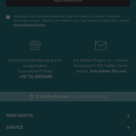
ABONNIEREN
Sie erklären sich damit einverstanden, dass Ihre Daten für unseren Newsletter
verwendet werden. Weitere Informationen und Warnhinweise finden Sie in unserer
Daten­schutz­erklärung
Newsletter
Honig
Kostenlose Beratung durch
Sie haben Fragen zu unseren
ausgebildete
Produkten? Wir helfen Ihnen
Kosmetiker*innen
weiter.
Schreiben Sie uns
+49 721 8933160
2 Gratis-Proben
zu jeder Bestellung
MEIN KONTO
SERVICE