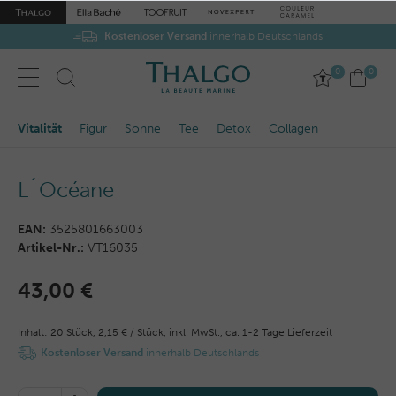
Kostenloser Versand
innerhalb Deutschlands
0
0
Vitalität
Figur
Sonne
Tee
Detox
Collagen
L´Océane
EAN:
3525801663003
Artikel-Nr.:
VT16035
43,00 €
Inhalt:
20
Stück
,
2,15 € / Stück,
inkl. MwSt.,
ca. 1-2 Tage Lieferzeit
Kostenloser Versand
innerhalb Deutschlands