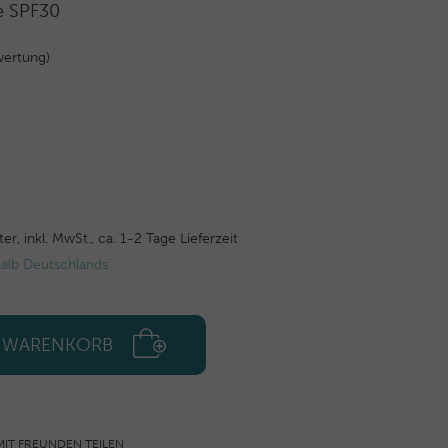
ce SPF30
ertung)
ter,
inkl. MwSt.,
ca. 1-2 Tage Lieferzeit
halb Deutschlands
N WARENKORB
MIT FREUNDEN TEILEN