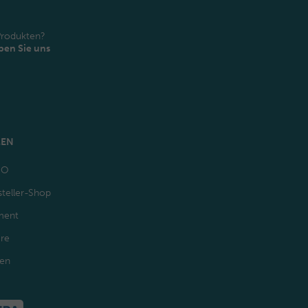
Produkten?
ben Sie uns
MEN
GO
teller-Shop
ment
ere
den