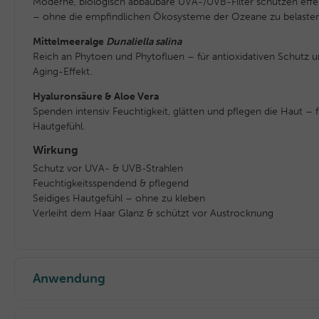
Moderne, biologisch abbaubare UVA-/UVB-Filter schützen eff
– ohne die empfindlichen Ökosysteme der Ozeane zu belasten
Mittelmeeralge
Dunaliella salina
Reich an Phytoen und Phytofluen – für antioxidativen Schutz u
Aging-Effekt.
Hyaluronsäure & Aloe Vera
Spenden intensiv Feuchtigkeit, glätten und pflegen die Haut – f
Hautgefühl.
Wirkung
Schutz vor UVA- & UVB-Strahlen
Feuchtigkeitsspendend & pflegend
Seidiges Hautgefühl – ohne zu kleben
Verleiht dem Haar Glanz & schützt vor Austrocknung
Anwendung
Vor dem Sonnenaufenthalt großzügig auf Gesicht, Körper und 