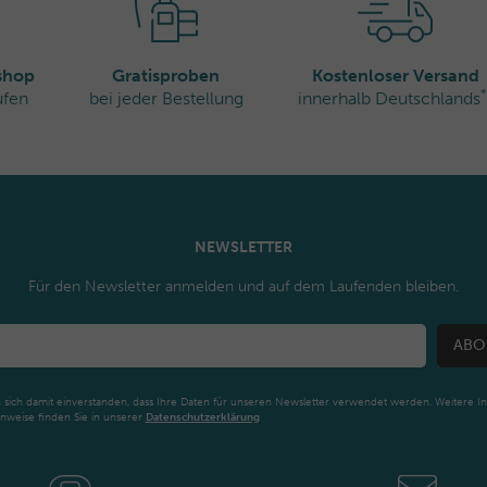
rshop
Gratisproben
Kostenloser Versand
*
ufen
bei jeder Bestellung
innerhalb Deutschlands
NEWSLETTER
Für den Newsletter anmelden und auf dem Laufenden bleiben.
ABO
n sich damit einverstanden, dass Ihre Daten für unseren Newsletter verwendet werden. Weitere I
nweise finden Sie in unserer
Daten­schutz­erklärung
Newsletter
Honig