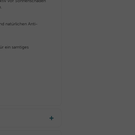
ektiv vor Sonnenschäden
.
nd natürlichen Anti-
ür ein samtiges
Haar aufsprühen. Dank