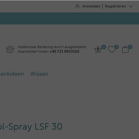
Anmelden
Registrieren
Kostenlose Beratung durch ausgebildete
0
0
0
Kosmetiker*innen
+49 721 8933160
enkideen
Wissen
l-Spray LSF 30