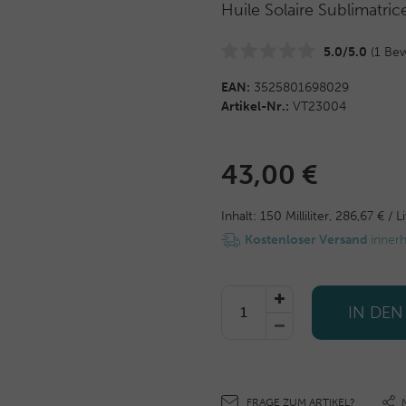
Huile Solaire Sublimatri
5.0/5.0
(1 Bew
EAN:
3525801698029
Artikel-Nr.:
VT23004
43,00 €
Inhalt:
150
Milliliter
,
286,67 € / Li
Kostenloser Versand
inner
IN DE
FRAGE ZUM ARTIKEL?