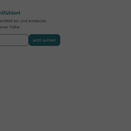
lfühlort
Textfeld ein und entdecke
einer Nähe.
jetzt suchen