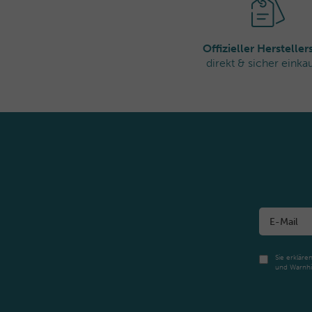
Offizieller Herstelle
direkt & sicher einka
Sie erkläre
und Warnhi