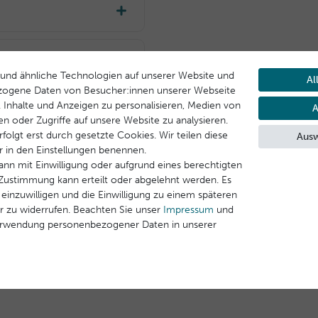
mäßig auftragen – ideal
onders nach dem
l Carbonate, Diisopropyl
er
ignet.
enol Methoxyphenyl
und ähnliche Technologien auf unserer Website und
Al
yl Benzoate, Diethylhexyl
zogene Daten von Besucher:innen unserer Webseite
flower) Seed Oil,
B. Inhalte und Anzeigen zu personalisieren, Medien von
A
is Extract, Tocopherol,
en oder Zugriffe auf unsere Website zu analysieren.
âtaigniers 00,
folgt erst durch gesetzte Cookies. Wir teilen diese
Ausw
ir in den Einstellungen benennen.
ann mit Einwilligung oder aufgrund eines berechtigten
e Zustimmung kann erteilt oder abgelehnt werden. Es
 einzuwilligen und die Einwilligung zu einem späteren
r zu widerrufen. Beachten Sie unser
Impressum
und
erwendung personenbezogener Daten in unserer
ns, Frankreich