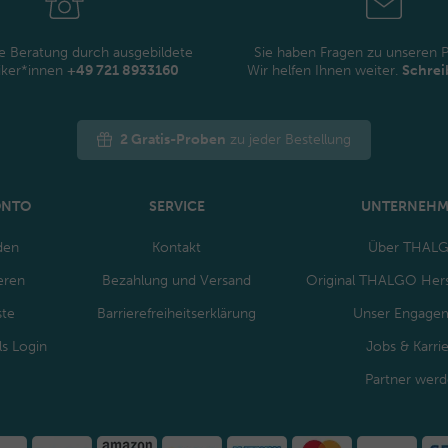
e Beratung durch ausgebildete
Sie haben Fragen zu unseren 
iker*innen
+49 721 8933160
Wir helfen Ihnen weiter.
Schrei
2 Gratis-Proben
zu jeder Bestellung
ONTO
SERVICE
UNTERNEH
den
Kontakt
Über THAL
eren
Bezahlung und Versand
Original THALGO Hers
ste
Barrierefreiheitserklärung
Unser Engage
ls Login
Jobs & Karri
Partner wer