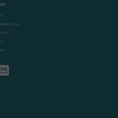
MEN
GO
teller-Shop
ment
ere
den