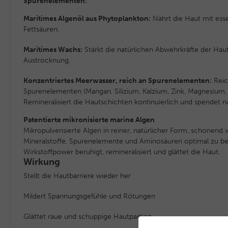
Spurenelementen:
Maritimes Algenöl aus Phytoplankton:
Nährt die Haut mit es
Fettsäuren.
Maritimes Wachs:
Stärkt die natürlichen Abwehrkräfte der Hau
Austrocknung.
Konzentriertes Meerwasser, reich an Spurenelementen:
Reic
Spurenelementen (Mangan, Silizium, Kalzium, Zink, Magnesium, 
Remineralisiert die Hautschichten kontinuierlich und spendet na
Patentierte mikronisierte marine Algen
Mikropulverisierte Algen in reiner, natürlicher Form, schonend 
Mineralstoffe, Spurenelemente und Aminosäuren optimal zu b
Wirkstoffpower beruhigt, remineralisiert und glättet die Haut.
Wirkung
Stellt die Hautbarriere wieder her
Mildert Spannungsgefühle und Rötungen
Glättet raue und schuppige Hautpartien