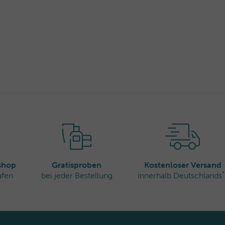
sterol, Lithothamnion ,
ymer, Pentylene Glycol,
Maltodextrin,
âtaigniers 00,
um-1, Tocopherol,
ns, Frankreich
rshop
Gratisproben
Kostenloser Versand
*
ufen
bei jeder Bestellung
innerhalb Deutschlands