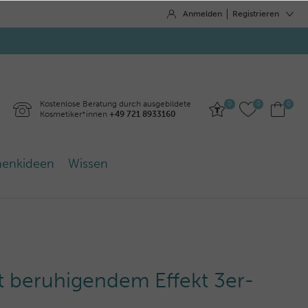
Anmelden
Registrieren
Kostenlose Beratung durch ausgebildete
0
0
0
Kosmetiker*innen
+49 721 8933160
enkideen
Wissen
 beruhigendem Effekt 3er-