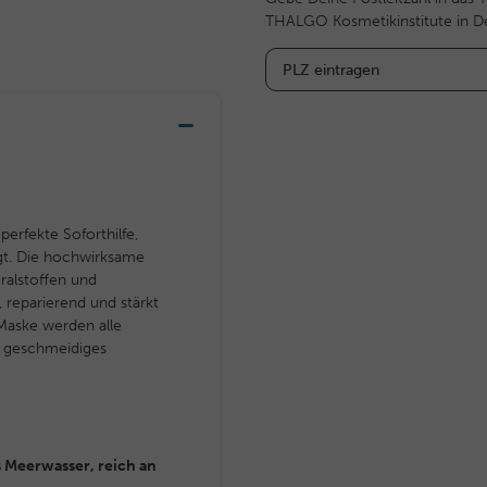
THALGO Kosmetikinstitute in D
 perfekte Soforthilfe,
igt. Die hochwirksame
ralstoffen und
 reparierend und stärkt
Maske werden alle
nd geschmeidiges
 Meerwasser, reich an