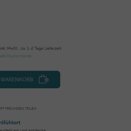
inkl. MwSt.,
ca. 1-2 Tage Lieferzeit
halb Deutschlands
N WARENKORB
MIT FREUNDEN TEILEN
lfühlort
Textfeld ein und entdecke