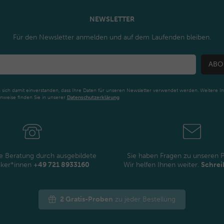
NEWSLETTER
Für den Newsletter anmelden und auf dem Laufenden bleiben.
ABO
n sich damit einverstanden, dass Ihre Daten für unseren Newsletter verwendet werden. Weitere I
nweise finden Sie in unserer
Daten­schutz­erklärung
Newsletter
Honig
e Beratung durch ausgebildete
Sie haben Fragen zu unseren 
iker*innen
+49 721 8933160
Wir helfen Ihnen weiter.
Schrei
2 Gratis-Proben
zu jeder Bestellung