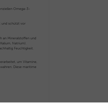
senziellen Omega-3-
t und schützt vor
h an Mineralstoffen und
Kalium, Natrium).
chhaltig Feuchtigkeit.
verarbeitet, um Vitamine,
ewahren. Diese maritime