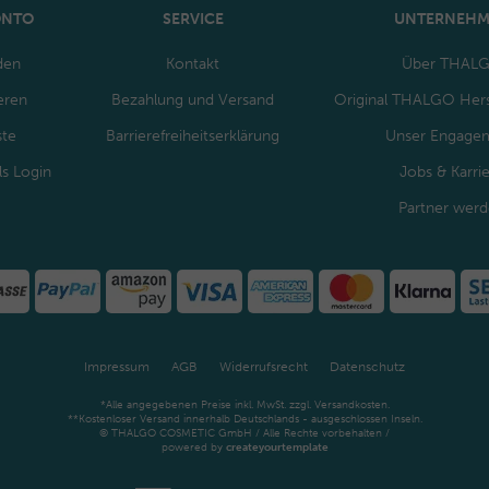
ONTO
SERVICE
UNTERNEH
den
Kontakt
Über THAL
eren
Bezahlung und Versand
Original THALGO Hers
ste
Barrierefreiheitserklärung
Unser Engage
ls Login
Jobs & Karri
Partner wer
Impressum
AGB
Widerrufsrecht
Datenschutz
*Alle angegebenen Preise inkl. MwSt. zzgl. Versandkosten.
**Kostenloser Versand innerhalb Deutschlands - ausgeschlossen Inseln.
© THALGO COSMETIC GmbH / Alle Rechte vorbehalten /
powered by
createyourtemplate