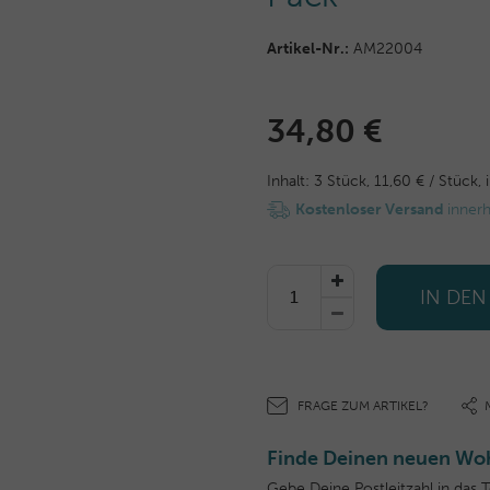
Artikel-Nr.:
AM22004
34,80 €
Inhalt:
3
Stück
,
11,60 € / Stück,
Kostenloser Versand
inner
IN DE
FRAGE ZUM ARTIKEL?
Finde Deinen neuen Woh
Gebe Deine Postleitzahl in das 