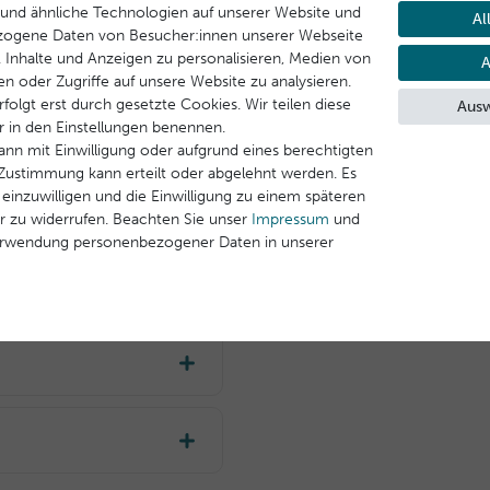
und ähnliche Technologien auf unserer Website und
Al
zogene Daten von Besucher:innen unserer Webseite
B. Inhalte und Anzeigen zu personalisieren, Medien von
A
en oder Zugriffe auf unsere Website zu analysieren.
folgt erst durch gesetzte Cookies. Wir teilen diese
Ausw
ir in den Einstellungen benennen.
ann mit Einwilligung oder aufgrund eines berechtigten
e Zustimmung kann erteilt oder abgelehnt werden. Es
 einzuwilligen und die Einwilligung zu einem späteren
r zu widerrufen. Beachten Sie unser
Impressum
und
erwendung personenbezogener Daten in unserer
te Haut
SOS-Maske beruhigt
ft der Haut gegen äußere
t legen und sanft
nde Rückstände in
ig.
, Ethylhexyl Stearate,
s Amygdalus Dulcis (Sweet
e, Olea Europaea (Olive)
itch Hazel) Leaf Extract,
legebedarf für mehr