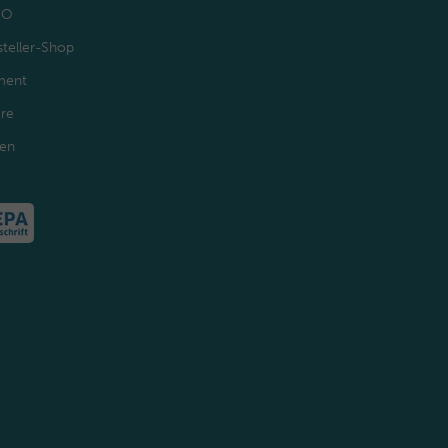
GO
teller-Shop
ment
ere
den