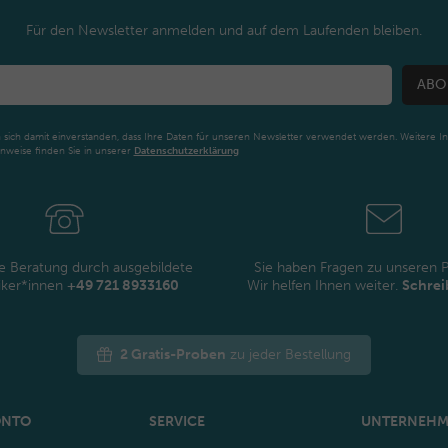
Für den Newsletter anmelden und auf dem Laufenden bleiben.
ABO
n sich damit einverstanden, dass Ihre Daten für unseren Newsletter verwendet werden. Weitere I
nweise finden Sie in unserer
Daten­schutz­erklärung
Newsletter
Honig
e Beratung durch ausgebildete
Sie haben Fragen zu unseren 
iker*innen
+49 721 8933160
Wir helfen Ihnen weiter.
Schrei
2 Gratis-Proben
zu jeder Bestellung
ONTO
SERVICE
UNTERNEH