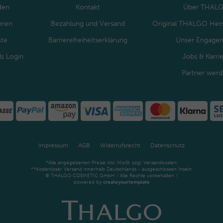
den
Kontakt
Über THAL
eren
Bezahlung und Versand
Original THALGO Hers
ste
Barrierefreiheitserklärung
Unser Engage
ls Login
Jobs & Karri
Partner wer
Impressum
AGB
Widerrufsrecht
Datenschutz
*Alle angegebenen Preise inkl. MwSt. zzgl. Versandkosten.
**Kostenloser Versand innerhalb Deutschlands - ausgeschlossen Inseln.
© THALGO COSMETIC GmbH / Alle Rechte vorbehalten /
powered by
createyourtemplate