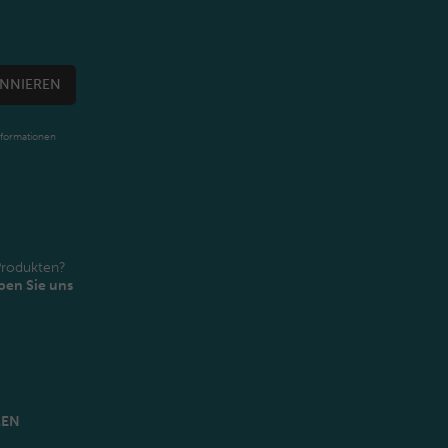
NNIEREN
nformationen
Produkten?
ben Sie uns
MEN