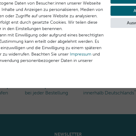
zogene Daten von Besucher:innen unserer Webseite
B. Inhalte und Anzeigen zu personalisieren, Medien von
A
en oder Zugriffe auf unsere Website zu analysieren.
folgt erst durch gesetzte Cookies. Wir teilen diese
Ausw
ir in den Einstellungen benennen.
ann mit Einwilligung oder aufgrund eines berechtigten
e Zustimmung kann erteilt oder abgelehnt werden. Es
 einzuwilligen und die Einwilligung zu einem späteren
r zu widerrufen. Beachten Sie unser
Impressum
und
erwendung personenbezogener Daten in unserer
rshop
Gratisproben
Kostenloser Versand
*
ufen
bei jeder Bestellung
innerhalb Deutschlands
NEWSLETTER