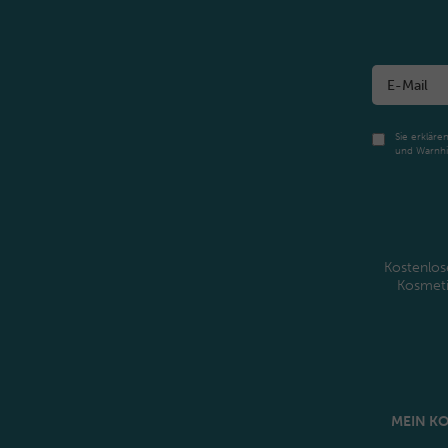
Sie erkläre
und Warnhi
Kostenlos
Kosmet
MEIN K