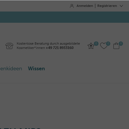
Anmelden
Registrieren
Kostenlose Beratung durch ausgebildete
0
0
0
Kosmetiker*innen
+49 721 8933160
enkideen
Wissen