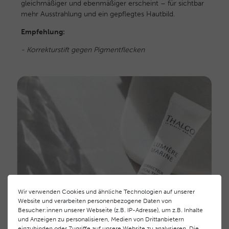
gleichmäßiger und ebenmäßiger erscheint – für sichtbar
mehr Ausstrahlung und ein gepflegtes Hautbild.
Empfehlung:
-
Korrekturstift gegen Pigmentflecken
Wir verwenden Cookies und ähnliche Technologien auf unserer
Website und verarbeiten personenbezogene Daten von
Besucher:innen unserer Webseite (z.B. IP-Adresse), um z.B. Inhalte
und Anzeigen zu personalisieren, Medien von Drittanbietern
einzubinden oder Zugriffe auf unsere Website zu analysieren. Die