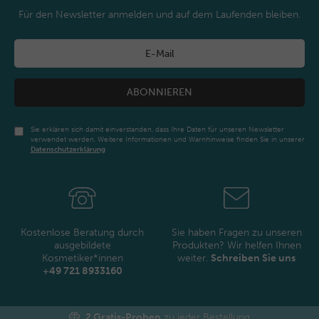
Für den Newsletter anmelden und auf dem Laufenden bleiben.
ABONNIEREN
Sie erklären sich damit einverstanden, dass Ihre Daten für unseren Newsletter
verwendet werden. Weitere Informationen und Warnhinweise finden Sie in unserer
Daten­schutz­erklärung
Newsletter
Honig
Kostenlose Beratung durch
Sie haben Fragen zu unseren
ausgebildete
Produkten? Wir helfen Ihnen
Kosmetiker*innen
weiter.
Schreiben Sie uns
+49 721 8933160
2 Gratis-Proben
zu jeder Bestellung