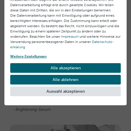
Datenverarbeitung erfolgt erst durch gesetzte Cookies. Wir teilen
diese Daten mit Dritten, die wir in den Einstellungen benennen.
Die Datenverarbeitung kann mit Einwilligung oder aufgrund eines
berechtigten Interesses erfolgen. Die Zustimmung kann erteilt oder
abgelehnt werden. Es besteht das Recht, nicht einzuwilligen und die
Einwilligung zu einem späteren Zeitpunkt zu ändern oder zu
widerrufen. Beachten Sie unser
Impressum
und weitere Hinweise zur
Verwendung personenbezogener Daten in unserer
Daten­schutz­
4.
Intensivserum
erklärung
.
Das Brightening-Serum von THALGOist ein
Weitere Einstellungen
hochwirksames Serum, das Pigmentunregelmäßigkeiten
gezielt bekämpft und für ein sichtbar ebenmäßigeres
Alle akzeptieren
Hautbild sorgt. Die leichte Textur zieht schnell ein, wirkt
glättend, aufhellend und schützt die Haut gleichzeitig vor
Alle ablehnen
oxidativem Stress – für eine frische, strahlende
Ausstrahlung.
Auswahl akzeptieren
Empfehlung:
- Brightening-Serum