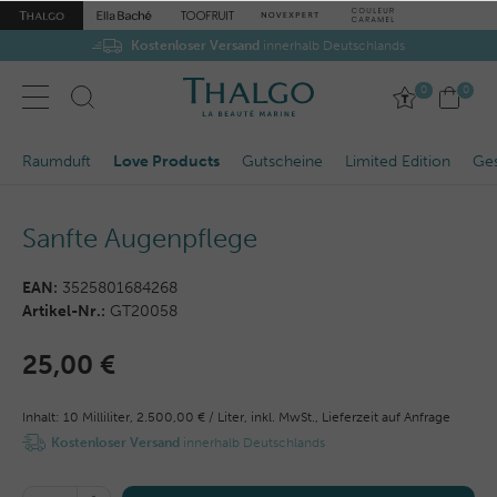
Kostenloser Versand
innerhalb Deutschlands
0
0
Raumduft
Love Products
Gutscheine
Limited Edition
Ge
Sanfte Augenpflege
EAN:
3525801684268
Artikel-Nr.:
GT20058
25,00 €
Inhalt:
10
Milliliter
,
2.500,00 € / Liter,
inkl. MwSt.,
Lieferzeit auf Anfrage
Kostenloser Versand
innerhalb Deutschlands