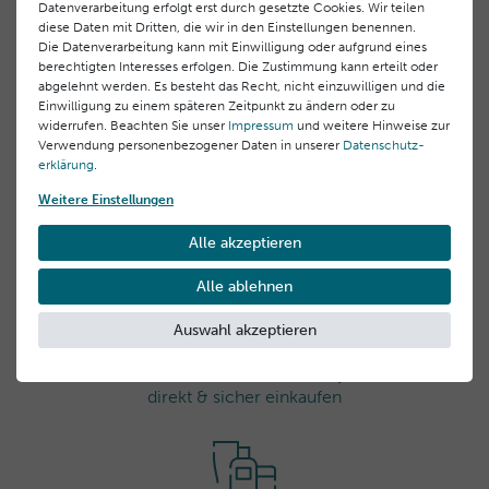
Datenverarbeitung erfolgt erst durch gesetzte Cookies. Wir teilen
Geeignet für
diese Daten mit Dritten, die wir in den Einstellungen benennen.
Die Datenverarbeitung kann mit Einwilligung oder aufgrund eines
Geeignet für alle Hauttypen
berechtigten Interesses erfolgen. Die Zustimmung kann erteilt oder
Anwendung
Perfekt bei feinen Linien, Trockenheit oder müder
abgelehnt werden. Es besteht das Recht, nicht einzuwilligen und die
Einwilligung zu einem späteren Zeitpunkt zu ändern oder zu
Augenpartie. Auch für sensible Haut und
Tipp:
Für einen Extra-Frische-Effekt die
widerrufen. Beachten Sie unser
Impressum
und weitere Hinweise zur
Kontaktlinsenträger bestens geeignet.
Verwendung personenbezogener Daten in unserer
Augenpflege vor der Anwendung im Kühlschrank
Hersteller-Informationen
Daten­schutz­
erklärung
.
lagern.
EU Verantwortlicher
Weitere Einstellungen
Laboratoires BLC Thalgo Cosmetic S.A.
Alle akzeptieren
83520 Roquebrune sur Argens, Frankreich Domaine
des Châtaigniers 00,
Alle ablehnen
info@thalgo.com
+33 (0) 494197373
Auswahl akzeptieren
Hersteller
Offizieller Herstellershop
direkt & sicher einkaufen
Laboratoires BLC Thalgo Cosmetic S.A.
Domaine des Châtaigniers 00, 83520 Roquebrune sur
Argens, Frankreich
info@thalgo.com