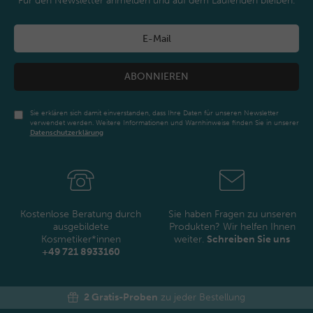
Für den Newsletter anmelden und auf dem Laufenden bleiben.
ABONNIEREN
Sie erklären sich damit einverstanden, dass Ihre Daten für unseren Newsletter
verwendet werden. Weitere Informationen und Warnhinweise finden Sie in unserer
Daten­schutz­erklärung
Newsletter
Honig
Kostenlose Beratung durch
Sie haben Fragen zu unseren
ausgebildete
Produkten? Wir helfen Ihnen
Kosmetiker*innen
weiter.
Schreiben Sie uns
+49 721 8933160
2 Gratis-Proben
zu jeder Bestellung