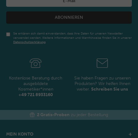
ABONNIEREN
Sie erklären sich damit einverstanden, dass Ihre Daten für unseren Newsletter
verwendet werden. Weitere Informationen und Warnhinweise finden Sie in unserer
Daten­schutz­erklärung
Newsletter
Honig
Kostenlose Beratung durch
Sie haben Fragen zu unseren
ausgebildete
Produkten? Wir helfen Ihnen
Kosmetiker*innen
weiter.
Schreiben Sie uns
+49 721 8933160
2 Gratis-Proben
zu jeder Bestellung
MEIN KONTO