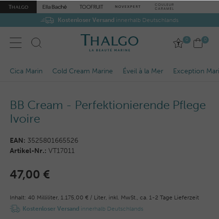
Kostenloser Versand
innerhalb Deutschlands
0
0
Cica Marin
Cold Cream Marine
Éveil à la Mer
Exception Mar
BB Cream - Perfektionierende Pflege
Ivoire
EAN:
3525801665526
Artikel-Nr.:
VT17011
47,00 €
Inhalt:
40
Milliliter
,
1.175,00 € / Liter,
inkl. MwSt.,
ca. 1-2 Tage Lieferzeit
Kostenloser Versand
innerhalb Deutschlands