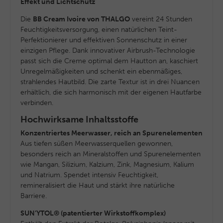
Effekt und Lichtschutz
Die
BB Cream Ivoire von THALGO
vereint 24 Stunden
Feuchtigkeitsversorgung, einen natürlichen Teint-
Perfektionierer und effektiven Sonnenschutz in einer
einzigen Pflege. Dank innovativer Airbrush-Technologie
passt sich die Creme optimal dem Hautton an, kaschiert
Unregelmäßigkeiten und schenkt ein ebenmäßiges,
strahlendes Hautbild. Die zarte Textur ist in drei Nuancen
erhältlich, die sich harmonisch mit der eigenen Hautfarbe
verbinden.
Hochwirksame Inhaltsstoffe
Konzentriertes Meerwasser, reich an Spurenelementen
Aus tiefen süßen Meerwasserquellen gewonnen,
besonders reich an Mineralstoffen und Spurenelementen
wie Mangan, Silizium, Kalzium, Zink, Magnesium, Kalium
und Natrium. Spendet intensiv Feuchtigkeit,
remineralisiert die Haut und stärkt ihre natürliche
Barriere.
SUN’YTOL® (patentierter Wirkstoffkomplex)