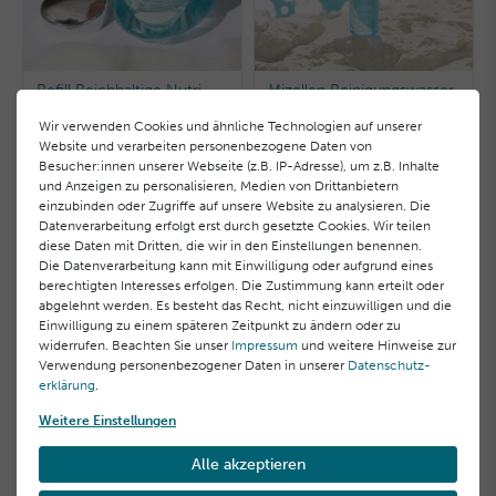
Refill Reichhaltige Nutri-
Mizellen Reinigungswasser
Comfort Creme
Wir verwenden Cookies und ähnliche Technologien auf unserer
49,00 €
35,00 €
Website und verarbeiten personenbezogene Daten von
Besucher:innen unserer Webseite (z.B. IP-Adresse), um z.B. Inhalte
980,00 € / Liter, inkl. MwSt.
175,00 € / Liter, inkl. MwSt.
und Anzeigen zu personalisieren, Medien von Drittanbietern
einzubinden oder Zugriffe auf unsere Website zu analysieren. Die
Datenverarbeitung erfolgt erst durch gesetzte Cookies. Wir teilen
diese Daten mit Dritten, die wir in den Einstellungen benennen.
Die Datenverarbeitung kann mit Einwilligung oder aufgrund eines
berechtigten Interesses erfolgen. Die Zustimmung kann erteilt oder
abgelehnt werden. Es besteht das Recht, nicht einzuwilligen und die
Einwilligung zu einem späteren Zeitpunkt zu ändern oder zu
widerrufen. Beachten Sie unser
Impressum
und weitere Hinweise zur
Verwendung personenbezogener Daten in unserer
Daten­schutz­
erklärung
.
Weitere Einstellungen
Klärendes Reinigungs-Gel
Belebendes Augen-Serum
Alle akzeptieren
36,00 €
45,00 €