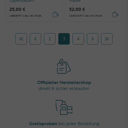
Lippenbalsam
Maske
25,00 €
52,00 €
1.666,67 € / Liter, inkl. MwSt.
1.040,00 € / Liter, inkl. MwSt.
2
3
4
Offizieller Herstellershop
direkt & sicher einkaufen
Gratisproben
bei jeder Bestellung