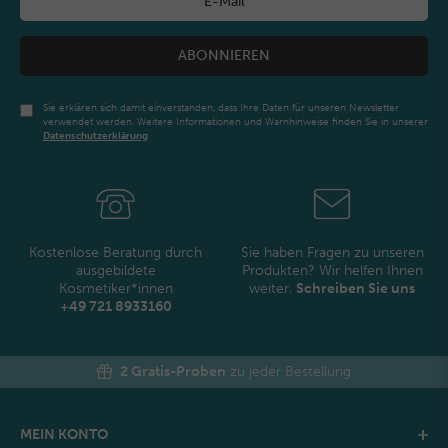
ABONNIEREN
Sie erklären sich damit einverstanden, dass Ihre Daten für unseren Newsletter
verwendet werden. Weitere Informationen und Warnhinweise finden Sie in unserer
Daten­schutz­erklärung
Newsletter
Honig
Kostenlose Beratung durch
Sie haben Fragen zu unseren
ausgebildete
Produkten? Wir helfen Ihnen
Kosmetiker*innen
weiter.
Schreiben Sie uns
+49 721 8933160
2 Gratis-Proben
zu jeder Bestellung
MEIN KONTO