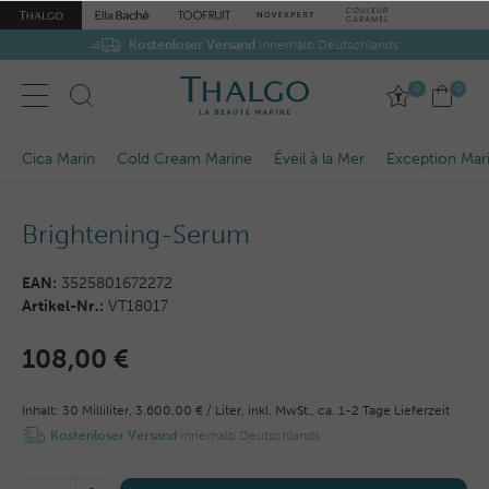
Kostenloser Versand
innerhalb Deutschlands
0
0
Cica Marin
Cold Cream Marine
Éveil à la Mer
Exception Mar
Brightening-Serum
EAN:
3525801672272
Artikel-Nr.:
VT18017
108,00 €
Inhalt:
30
Milliliter
,
3.600,00 € / Liter,
inkl. MwSt.,
ca. 1-2 Tage Lieferzeit
Kostenloser Versand
innerhalb Deutschlands