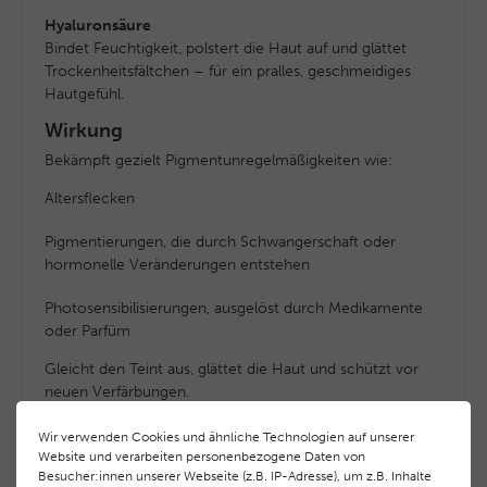
Hyaluronsäure
Bindet Feuchtigkeit, polstert die Haut auf und glättet
Trockenheitsfältchen – für ein pralles, geschmeidiges
Hautgefühl.
Wirkung
Bekämpft gezielt Pigmentunregelmäßigkeiten wie:
Altersflecken
Pigmentierungen, die durch Schwangerschaft oder
hormonelle Veränderungen entstehen
Photosensibilisierungen, ausgelöst durch Medikamente
oder Parfüm
Gleicht den Teint aus, glättet die Haut und schützt vor
neuen Verfärbungen.
Wir verwenden Cookies und ähnliche Technologien auf unserer
Website und verarbeiten personenbezogene Daten von
Geeignet für
Besucher:innen unserer Webseite (z.B. IP-Adresse), um z.B. Inhalte