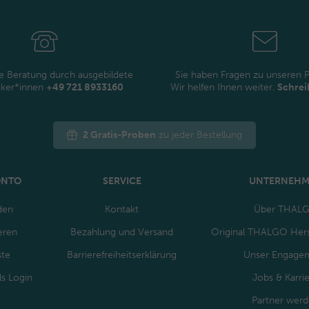
Newsletter
Honig
e Beratung durch ausgebildete
Sie haben Fragen zu unseren 
iker*innen
+49 721 8933160
Wir helfen Ihnen weiter.
Schrei
2 Gratis-Proben
zu jeder Bestellung
ONTO
SERVICE
UNTERNEH
den
Kontakt
Über THAL
eren
Bezahlung und Versand
Original THALGO Hers
ste
Barrierefreiheitserklärung
Unser Engage
ls Login
Jobs & Karri
Partner wer