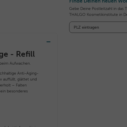
Finde Deinen neuen Woh
Gebe Deine Postleitzahl in das 
THALGO Kosmetikinstitute in D
e - Refill
 beim Aufwachen.
ichhaltige Anti-Aging-
auffüllt, glättet und
erholt – Falten
t ein besonderes