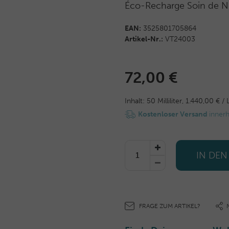
Éco-Recharge Soin de Nu
EAN:
3525801705864
Artikel-Nr.:
VT24003
72,00 €
Inhalt:
50
Milliliter
,
1.440,00 € / L
Kostenloser Versand
inner
IN DE
FRAGE ZUM ARTIKEL?