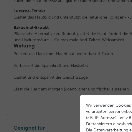
Füllen die Haut intensiv auf, glätten Falten sichtbar und wirken a
Luzerne-Extrakt
Glättet das Hautbild und unterstützt die natürliche Kollagen-I-
Bakuchiol-Extrakt
Pflanzliche Alternative zu Retinol: glättet die Haut, fördert die B
und Hyaluronsäure – für maximale Anti-Falten-Wirksamkeit.
Wirkung
Polstert die Haut über Nacht auf und reduziert Falten
Verbessert die Spannkraft und Elastizität
Glättet und entspannt die Gesichtszüge
Lässt die Haut am Morgen jugendlicher und frischer aussehen
Wir verwenden Cookies 
verarbeiten personenbe
(z.B. IP-Adresse), um z.
Drittanbietern einzubind
Geeignet für
Die Datenverarbeitung er