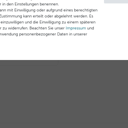
ir in den Einstellungen benennen.
ann mit Einwilligung oder aufgrund eines berechtigten
e Zustimmung kann erteilt oder abgelehnt werden. Es
 einzuwilligen und die Einwilligung zu einem späteren
.
r zu widerrufen. Beachten Sie unser
Impressum
und
llagène-Linie
erwendung personenbezogener Daten in unserer
Ethylhexanoate, Glycol
Parfum (Fragrance),
ylglucoside, Bakuchiol,
Aqua (Sea Water),
Xanthan Gum, Sodium
eaf Juice, Sodium
ct, CI 17200 (Red 33),
âtaigniers 00,
ns, Frankreich