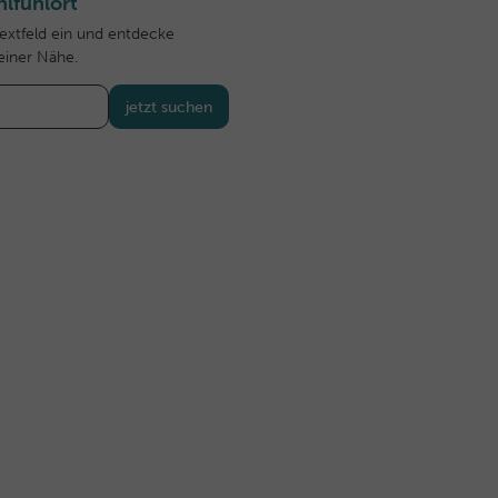
lfühlort
Textfeld ein und entdecke
einer Nähe.
jetzt suchen