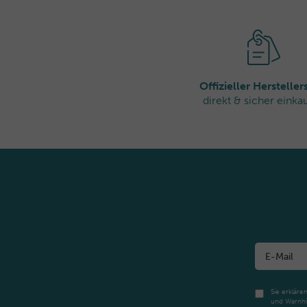
info@thalgo.com
Offizieller Herstelle
direkt & sicher einka
Sie erkläre
und Warnhi