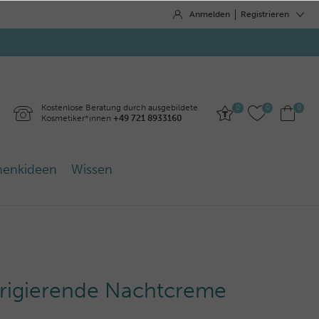
Anmelden
Registrieren
Kostenlose Beratung durch ausgebildete
0
0
0
Kosmetiker*innen
+49 721 8933160
henkideen
Wissen
orrigierende Nachtcreme