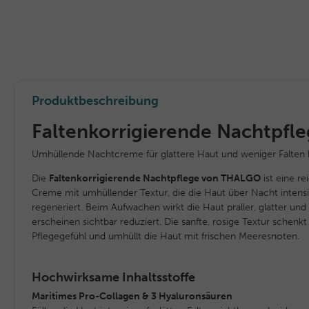
Produktbeschreibung
Faltenkorrigierende Nachtpfleg
Umhüllende Nachtcreme für glattere Haut und weniger Falten
Die
Faltenkorrigierende Nachtpflege von THALGO
ist eine re
Creme mit umhüllender Textur, die die Haut über Nacht intensiv 
regeneriert. Beim Aufwachen wirkt die Haut praller, glatter und 
erscheinen sichtbar reduziert. Die sanfte, rosige Textur schenk
Pflegegefühl und umhüllt die Haut mit frischen Meeresnoten.
Hochwirksame Inhaltsstoffe
Maritimes Pro-Collagen & 3 Hyaluronsäuren