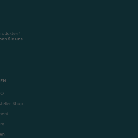
Produkten?
ben Sie uns
MEN
GO
teller-Shop
ment
ere
den