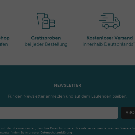
rshop
Gratisproben
Kostenloser Versand
*
ufen
bei jeder Bestellung
innerhalb Deutschlands
NEWSLETTER
Für den Newsletter anmelden und auf dem Laufenden bleiben.
ABO
n sich damit einverstanden, dass Ihre Daten für unseren Newsletter verwendet werden. Weitere I
nweise finden Sie in unserer
Daten­schutz­erklärung