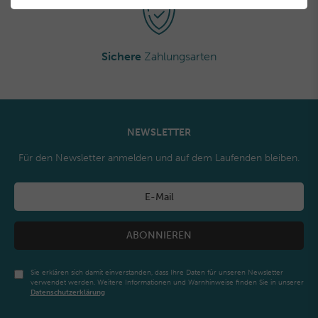
Sichere
Zahlungsarten
NEWSLETTER
Für den Newsletter anmelden und auf dem Laufenden bleiben.
ABONNIEREN
Sie erklären sich damit einverstanden, dass Ihre Daten für unseren Newsletter
verwendet werden. Weitere Informationen und Warnhinweise finden Sie in unserer
Daten­schutz­erklärung
Newsletter