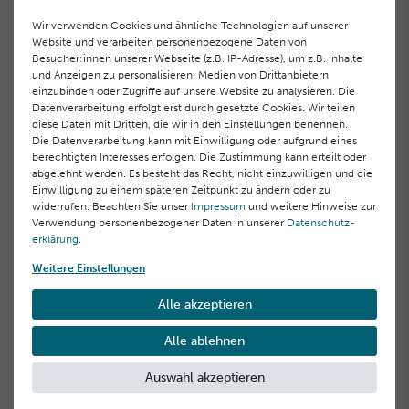
Wir verwenden Cookies und ähnliche Technologien auf unserer
Website und verarbeiten personenbezogene Daten von
Besucher:innen unserer Webseite (z.B. IP-Adresse), um z.B. Inhalte
und Anzeigen zu personalisieren, Medien von Drittanbietern
einzubinden oder Zugriffe auf unsere Website zu analysieren. Die
Offizieller Herstellershop
Datenverarbeitung erfolgt erst durch gesetzte Cookies. Wir teilen
direkt & sicher einkaufen
diese Daten mit Dritten, die wir in den Einstellungen benennen.
Die Datenverarbeitung kann mit Einwilligung oder aufgrund eines
berechtigten Interesses erfolgen. Die Zustimmung kann erteilt oder
abgelehnt werden. Es besteht das Recht, nicht einzuwilligen und die
Einwilligung zu einem späteren Zeitpunkt zu ändern oder zu
widerrufen. Beachten Sie unser
Impressum
und weitere Hinweise zur
Verwendung personenbezogener Daten in unserer
Daten­schutz­
Gratisproben
bei jeder Bestellung
erklärung
.
Weitere Einstellungen
Alle akzeptieren
Alle ablehnen
Kostenloser Versand
**
innerhalb Deutschlands
Auswahl akzeptieren