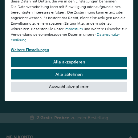
diese Daten mit Dritten, die wir in den Einstellungen benennen.
Die Datenverarbeitung kann mit Einwilligung oder aufgrund eines
berechtigten Interesses erfolgen. Die Zustimmung kann erteilt oder
abgelehnt werden. Es besteht das Recht, nicht einzuwilligen und die
ABONNIEREN
Einwilligung zu einem späteren Zeitpunkt zu ändern oder zu
widerrufen. Beachten Sie unser
Impressum
und weitere Hinweise zur
Verwendung personenbezogener Daten in unserer
Daten­schutz­
Sie erklären sich damit einverstanden, dass Ihre Daten für unseren Newsletter
erklärung
.
verwendet werden. Weitere Informationen und Warnhinweise finden Sie in unserer
Daten­schutz­erklärung
Weitere Einstellungen
Newsletter
Honig
Alle akzeptieren
Alle ablehnen
Kostenlose Beratung durch
Sie haben Fragen zu unseren
ausgebildete
Auswahl akzeptieren
Produkten? Wir helfen Ihnen
Kosmetiker*innen
weiter.
Schreiben Sie uns
+49 721 8933160
2 Gratis-Proben
zu jeder Bestellung
MEIN KONTO