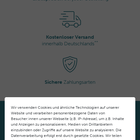
Kostenloser Versand
**
innerhalb Deutschlands
Sichere
Zahlungsarten
Wir verwenden Cookies und ähnliche Technologien auf unserer
Website und verarbeiten personenbezogene Daten von
NEWSLETTER
Besucher:innen unserer Webseite (z.B. IP-Adresse), um z.B. Inhalte
und Anzeigen zu personalisieren, Medien von Drittanbietern
Für den Newsletter anmelden und auf dem Laufenden bleiben.
einzubinden oder Zugriffe auf unsere Website zu analysieren. Die
Datenverarbeitung erfolgt erst durch gesetzte Cookies. Wir teilen