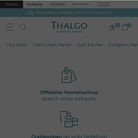
Kostenloser Versand
innerhalb Deutschlands
0
0
Cica Marin
Cold Cream Marine
Éveil à la Mer
Exception Mar
Offizieller Herstellershop
direkt & sicher einkaufen
Gratisproben
bei jeder Bestellung